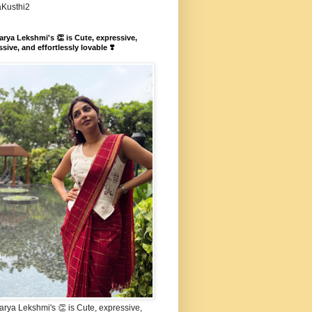
aKusthi2
rya Lekshmi's 👏 is Cute, expressive,
sive, and effortlessly lovable ❣️
rya Lekshmi's 👏 is Cute, expressive,