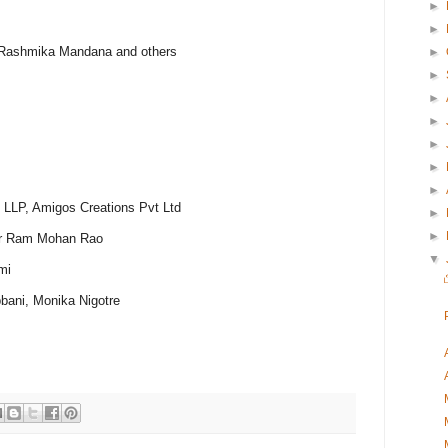
►
►
 Rashmika Mandana and others
►
►
►
►
►
►
►
LLP, Amigos Creations Pvt Ltd
►
►
ur Ram Mohan Rao
▼
mi
bani, Monika Nigotre