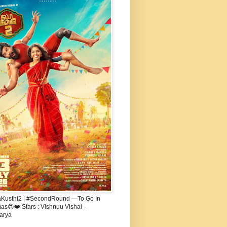
aKusthi2 | #SecondRound —To Go In
s😍❤️ Stars : Vishnuu Vishal -
arya