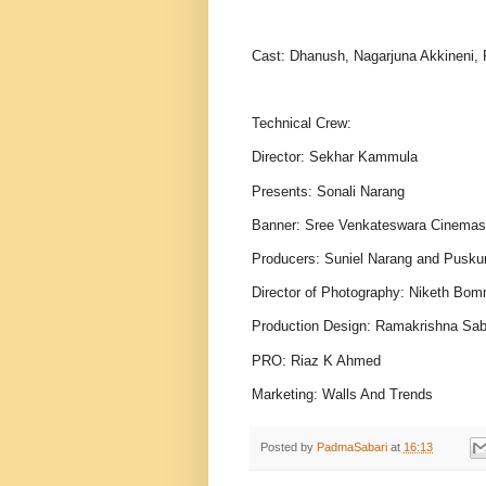
Cast: Dhanush, Nagarjuna Akkineni,
Technical Crew:
Director: Sekhar Kammula
Presents: Sonali Narang
Banner: Sree Venkateswara Cinemas 
Producers: Suniel Narang and Pusk
Director of Photography: Niketh Bom
Production Design: Ramakrishna Sab
PRO: Riaz K Ahmed
Marketing: Walls And Trends
Posted by
PadmaSabari
at
16:13