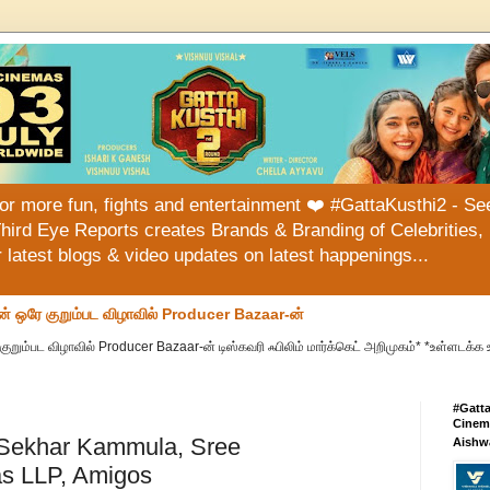
or more fun, fights and entertainment ❤️ #GattaKusthi2 - See
hird Eye Reports creates Brands & Branding of Celebrities, 
or latest blogs & video updates on latest happenings...
ன் ஒரே குறும்பட விழாவில் Producer Bazaar-ன்
குறும்பட விழாவில் Producer Bazaar-ன் டிஸ்கவரி ஃபிலிம் மார்க்கெட் அறிமுகம்* *உள்ளடக்க 
#Gatt
Cinema
 Sekhar Kammula, Sree
Aishw
s LLP, Amigos