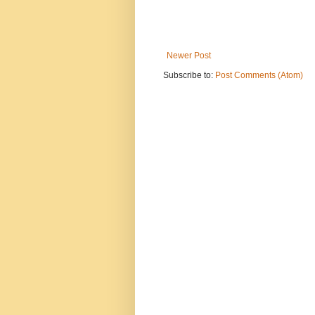
Newer Post
Subscribe to:
Post Comments (Atom)