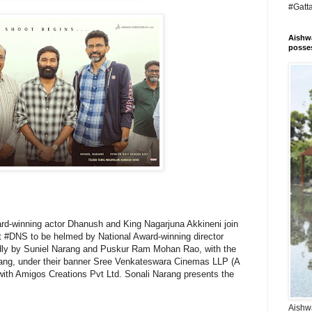
#Gatt
Aishwa
posses
rd-winning actor Dhanush and King Nagarjuna Akkineni join
ect #DNS to be helmed by National Award-winning director
ly by Suniel Narang and Puskur Ram Mohan Rao, with the
ang, under their banner Sree Venkateswara Cinemas LLP (A
 with Amigos Creations Pvt Ltd. Sonali Narang presents the
Aishwa