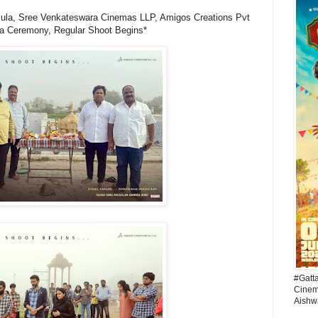
la, Sree Venkateswara Cinemas LLP, Amigos Creations Pvt
a Ceremony, Regular Shoot Begins*
#Gatt
Cinema
Aishw