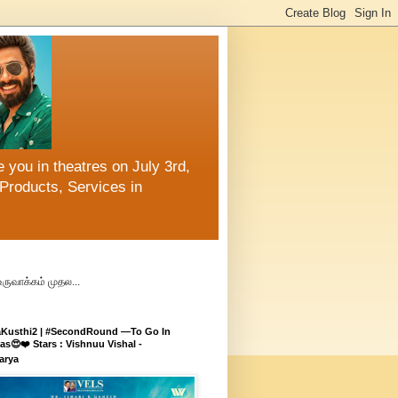
 you in theatres on July 3rd,
Products, Services in
உருவாக்கம் முதல...
aKusthi2 | #SecondRound —To Go In
s😍❤️ Stars : Vishnuu Vishal -
arya