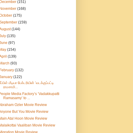
December
(151)
November
(168)
October
(175)
September
(159)
August
(144)
July
(135)
June
(97)
May
(154)
April
(139)
March
(93)
February
(132)
January
(122)
பீப்பிள் மீடியா பேக்டரியின் ‘வடக்குப்பட்டி
ராமசாமி...
People Media Factory’s ‘Vadakkupatti
Ramasamy’ to ...
Abraham Ozler Movie Review
Anyone But You Movie Review
Main Atal Hoon Movie Review
Malaikottai Vaaliban Movie Review
Migration Movie Review