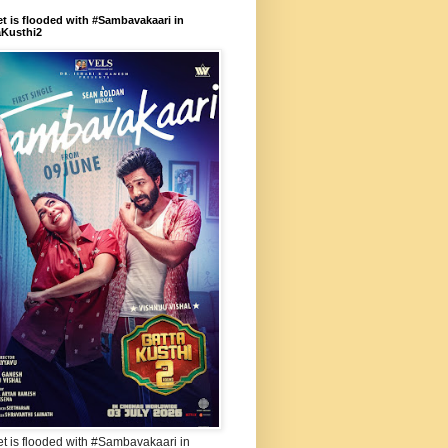
et is flooded with #Sambavakaari in
aKusthi2
et is flooded with #Sambavakaari in