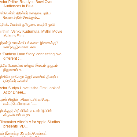
Actor Prithvi Ready to Bowl Over
Audiences in Blue...
சஸ்பென்ஸ் திரில்லர் கதையை புதிய
கோணத்தில் சொல்லும்...
நிதின், வெங்கி குடுமுலா, மைத்ரி மூவி
Nithiin, Venky Kudumula, Mythri Movie
Makers Film ...
இரண்டு காலக்கட்டங்களை இணைக்கும்
உணர்வுபூர்வமான, சஸ...
A ‘Fantasy Love Story’ connecting two
different ti...
ஜி.கே ரியால்டர்ஸ் மற்றும் இமயம் குழுமம்
நிறுவனங் க...
இனிமே நாங்கதா ஹெட்லைன்ஸ் திரைப்பட
டிரெய்லர் வெளியீ...
Actor Suriya Unveils the First Look of
Actor Dheer...
நடிகர் தீரஜின், ஃபேண்டஸி காமெடி,
என்டர்டெயினரான ‘ட...
இயக்குநர் அட்லீயின் ஏ ஃபார் ஆப்பிள்
ஸ்டுடியோஸ் வழங...
Filmmaker Atlee’s A for Apple Studios
presents ‘VD...
என் இசைக்கு 35 மதிப்பெண்கள்