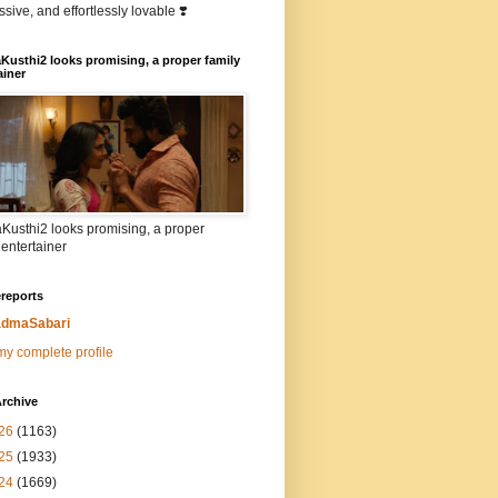
sive, and effortlessly lovable ❣️
Kusthi2 looks promising, a proper family
ainer
Kusthi2 looks promising, a proper
 entertainer
reports
dmaSabari
y complete profile
rchive
26
(1163)
25
(1933)
24
(1669)