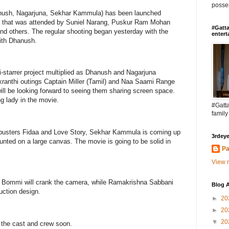
posses
nush, Nagarjuna, Sekhar Kammula) has been launched
y that was attended by Suniel Narang, Puskur Ram Mohan
#Gatta
d others. The regular shooting began yesterday with the
entert
ith Dhanush.
i-starrer project multiplied as Dhanush and Nagarjuna
nkranthi outings Captain Miller (Tamil) and Naa Saami Range
will be looking forward to seeing them sharing screen space.
 lady in the movie.
#Gatta
family
ckbusters Fidaa and Love Story, Sekhar Kammula is coming up
3rdeye
ounted on a large canvas. The movie is going to be solid in
Pa
View m
h Bommi will crank the camera, while Ramakrishna Sabbani
Blog A
uction design.
►
20
►
20
▼
20
 the cast and crew soon.