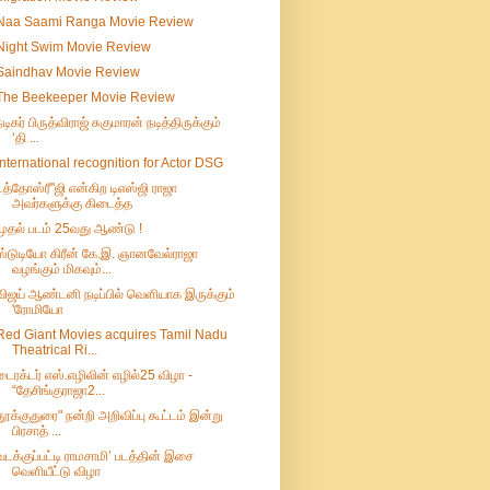
Naa Saami Ranga Movie Review
Night Swim Movie Review
Saindhav Movie Review
The Beekeeper Movie Review
நடிகர் பிருத்விராஜ் சுகுமாரன் நடித்திருக்கும்
‘தி ...
International recognition for Actor DSG
டத்தோஸ்ரீ"ஜி என்கிற டிஎஸ்ஜி ராஜா
அவர்களுக்கு கிடைத்த
முதல் படம் 25வது ஆண்டு !
ஸ்டுடியோ கிரீன் கே.இ. ஞானவேல்ராஜா
வழங்கும் மிகவும்...
விஜய் ஆண்டனி நடிப்பில் வெளியாக இருக்கும்
'ரோமியோ
Red Giant Movies acquires Tamil Nadu
Theatrical Ri...
டைரக்டர் எஸ்.எழிலின் எழில்25 விழா -
“தேசிங்குராஜா2...
தூக்குதுரை" நன்றி அறிவிப்பு கூட்டம் இன்று
பிரசாத் ...
வடக்குப்பட்டி ராமசாமி’ படத்தின் இசை
வெளியீட்டு விழா