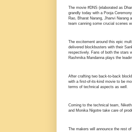
The movie #DNS (elaborated as Dha
grandly today with a Pooja Ceremon
Rao, Bharat Narang, Jhanvi Narang an
team canning some crucial scenes w
The excitement around this epic mult
delivered blockbusters with their Sa
respectively. Fans of both the stars 
Rashmika Mandanna plays the leading
After crafting two back-to-back blo
with a first-of-its-kind movie to be m
terms of technical aspects as well.
Coming to the technical team, Niket
and Monika Nigotre take care of prod
The makers will announce the rest of