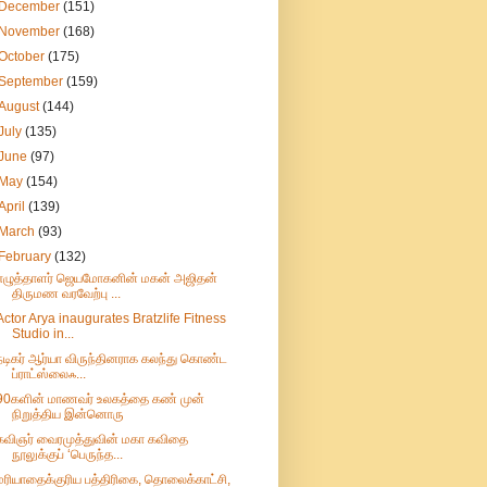
December
(151)
November
(168)
October
(175)
September
(159)
August
(144)
July
(135)
June
(97)
May
(154)
April
(139)
March
(93)
February
(132)
எழுத்தாளர் ஜெயமோகனின் மகன் அஜிதன்
திருமண வரவேற்பு ...
Actor Arya inaugurates Bratzlife Fitness
Studio in...
நடிகர் ஆர்யா விருந்தினராக கலந்து கொண்ட
ப்ராட்ஸ்லைஃ...
90களின் மாணவர் உலகத்தை கண் முன்
நிறுத்திய இன்னொரு
கவிஞர் வைரமுத்துவின் மகா கவிதை
நூலுக்குப் ‘பெருந்த...
மரியாதைக்குரிய பத்திரிகை, தொலைக்காட்சி,