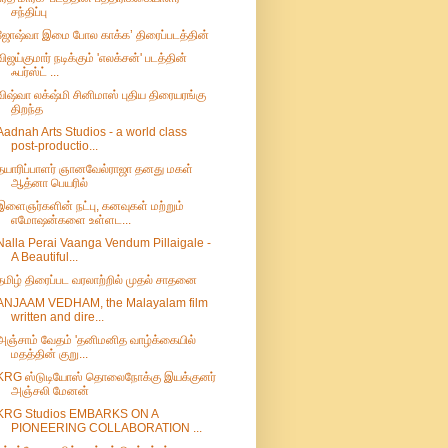
சந்திப்பு
ஜோஷ்வா இமை போல காக்க’ திரைப்படத்தின்
விஜய்குமார் நடிக்கும் 'எலக்சன்' படத்தின்
ஃபர்ஸ்ட் ...
விஷ்வா லக்‌ஷ்மி சினிமாஸ் புதிய திரையரங்கு
திறந்த
Aadnah Arts Studios - a world class
post-productio...
தயாரிப்பாளர் ஞானவேல்ராஜா தனது மகள்
ஆத்னா பெயரில்
இளைஞர்களின் நட்பு, கனவுகள் மற்றும்
எமோஷன்களை உள்ளட...
Nalla Perai Vaanga Vendum Pillaigale -
A Beautiful...
தமிழ் திரைப்பட வரலாற்றில் முதல் சாதனை
ANJAAM VEDHAM, the Malayalam film
written and dire...
அஞ்சாம் வேதம் 'தனிமனித வாழ்க்கையில்
மதத்தின் குறு...
KRG ஸ்டுடியோஸ் தொலைநோக்கு இயக்குனர்
அஞ்சலி மேனன்
KRG Studios EMBARKS ON A
PIONEERING COLLABORATION ...