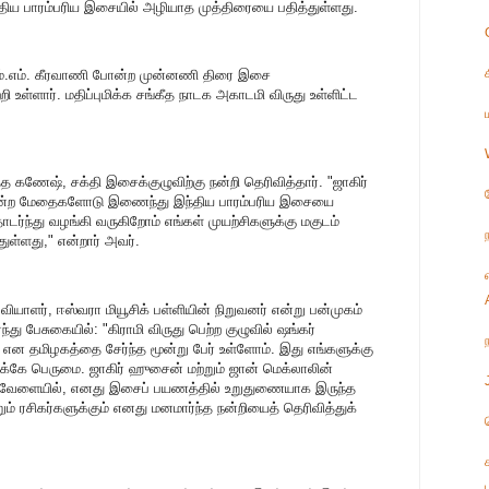
்திய பாரம்பரிய இசையில் அழியாத முத்திரையை பதித்துள்ளது.
எம்.எம். கீரவாணி போன்ற முன்னணி திரை இசை
ள்ளார். மதிப்புமிக்க சங்கீத நாடக அகாடமி விருது உள்ளிட்ட
.
ித்த கணேஷ், சக்தி இசைக்குழுவிற்கு நன்றி தெரிவித்தார். "ஜாகிர்
போன்ற மேதைகளோடு இணைந்து இந்திய பாரம்பரிய இசையை
ர்ந்து வழங்கி வருகிறோம் எங்கள் முயற்சிகளுக்கு மகுடம்
ுள்ளது," என்றார் அவர்.
ாளர், ஈஸ்வரா மியூசிக் பள்ளியின் நிறுவனர் என்று பன்முகம்
ேசுகையில்: "கிராமி விருது பெற்ற குழுவில் ஷங்கர்
என தமிழகத்தை சேர்ந்த மூன்று பேர் உள்ளோம். இது எங்களுக்கு
ாவுக்கே பெருமை. ஜாகிர் ஹுசைன் மற்றும் ஜான் மெக்லாலின்
ே வேளையில், எனது இசைப் பயணத்தில் உறுதுணையாக இருந்த
 ரசிகர்களுக்கும் எனது மனமார்ந்த நன்றியைத் தெரிவித்துக்