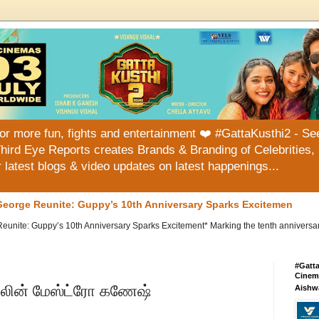
or more fun, fights and entertainment ❤️ #GattaKusthi2 - See
hird Eye Reports creates Brands & Branding of Celebrities, 
or latest blogs & video updates on latest happenings...
eorge Reunite: Guppy’s 10th Anniversary Sparks Excitemen
te: Guppy’s 10th Anniversary Sparks Excitement* Marking the tenth anniversary of
#Gatt
Cinema
வயலின் மேஸ்ட்ரோ கணேஷ்
Aishw