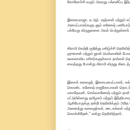
கோலோச்சி வரும் அவரது பங்களிப்பு இந
இளையராஜா, ஏ.ஆர். ரஹ்மான் மற்றும் 
அமைப்பாளர்களுடனும் கணேஷ் பணியாற்றி உ
பல்வேறு விருதுகளை அவர் பெற்றுள்ளார்
கிராமி வெற்றி குறித்து மகிழ்ச்சி தெரிவ
ஹுசைன் மற்றும் ஜான் மெக்லாலின் 
உலகளாவிய ரசிகர்களுக்காக நாங்கள் தொட
வைத்தது போன்று கிராமி விருது கிடைத்த
இசைக் கலைஞர், இசையமைப்பாளர், கல்விய
கொண்ட கணேஷ் ராஜகோபாலன் தொடர்ந்து ப
மகாதேவன், செல்வகணேஷ் மற்றும் நான் 
மட்டுமில்லாது தமிழகம் மற்றும் இந்திய
ஆகியோருக்கு நன்றி தெரிவிக்கும் அத
அனைத்து கலைஞர்கள், ஊடகங்கள் மற்றும்
கொள்கிறேன்," என்று தெரிவித்தார்.