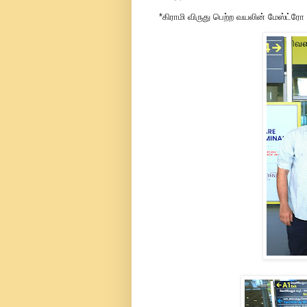
*கிராமி விருது பெற்ற வயலின் மேஸ்ட்