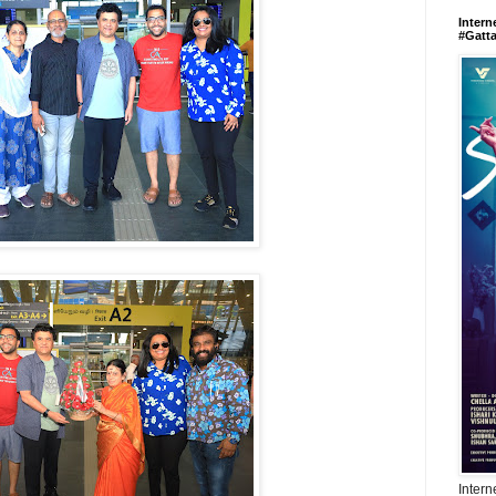
Intern
#Gatt
Intern