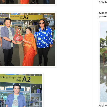
#Gatt
Aishwa
posses
Aishwa