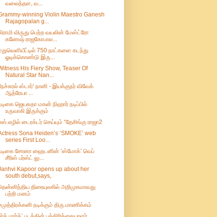
வலைத்தள, வ...
Grammy-winning Violin Maestro Ganesh
Rajagopalan g...
கிராமி விருது பெற்ற வயலின் மேஸ்ட்ரோ
கணேஷ் ராஜகோபால...
மறுவெளியீட்டில் 750 நாட்களை கடந்து
ஓடிக்கொண்டு இரு...
Witness His Fiery Show, Teaser Of
Natural Star Nan...
நேச்சுரல் ஸ்டார்' நானி - இயக்குநர் விவேக்
ஆத்ரேயா ...
நடிகை ஜெயசுதா மகன் நிஹார் நடிப்பில்
உருவாகி இருக்கும்
எஸ்.எழில் டைரக்டர் செய்யும் “தேசிங்கு ராஜா2
Actress Sona Heiden’s ‘SMOKE’ web
series First Loo...
நடிகை சோனா ஹைடனின் ‘ஸ்மோக்’ வெப்
சீரிஸ் பர்ஸ்ட் லு...
Janhvi Kapoor opens up about her
south debut,says,
தென்னிந்திய திரையுலகில் அறிமுகமாவது
பற்றி மனம்
சமுத்திரக்கனி நடிக்கும் திரு.மாணிக்கம்
பர்த் மார்க்’ படத்தின் பத்திரிக்கையாளர்