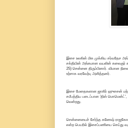
இசை உலகின் மிக முக்கிய சர்வதேச அங்
சக்தியின் அங்கமான வயலின் கலைஞர் கண
25) சென்னை திரும்பினார். விமான நிலையத
உற்சாக வரவேற்பு அளித்தனர்.
இசை மேதைகளான ஜாகிர் ஹுசைன் மற்று
சமீபத்திய படைப்பான 'திஸ் மொமென்ட்'
வென்றது.
சென்னையைச் சேர்ந்த கணேஷ் ராஜகோப
என்ற பெயரில் இசைப்பணியை செய்து வருக