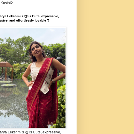
aKusthi2
rya Lekshmi's 👏 is Cute, expressive,
sive, and effortlessly lovable ❣️
rya Lekshmi's 👏 is Cute, expressive,