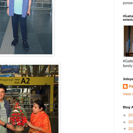
posses
#Gatta
entert
#Gatta
family
3rdeye
Pa
View m
Blog A
►
20
►
20
▼
20