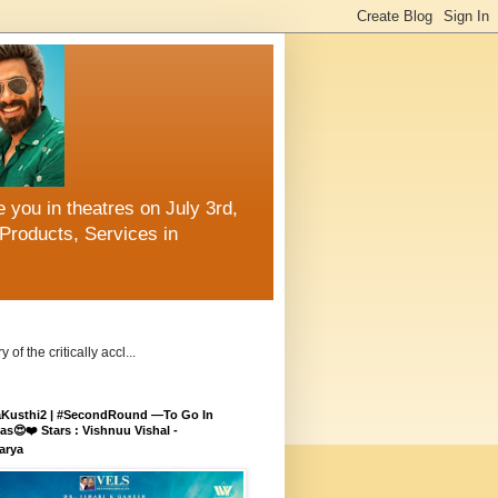
 you in theatres on July 3rd,
Products, Services in
 the critically accl...
aKusthi2 | #SecondRound —To Go In
s😍❤️ Stars : Vishnuu Vishal -
arya