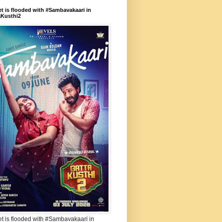
et is flooded with #Sambavakaari in
aKusthi2
et is flooded with #Sambavakaari in