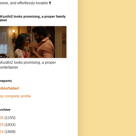
sive, and effortlessly lovable ❣️
Kusthi2 looks promising, a proper family
ainer
Kusthi2 looks promising, a proper
 entertainer
reports
dmaSabari
y complete profile
rchive
26
(1155)
25
(1933)
24
(1669)