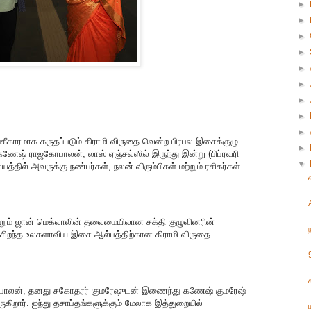
►
►
►
►
►
►
►
►
►
கீகாரமாக கருதப்படும் கிராமி விருதை வென்ற பிரபல இசைக்குழு
►
ேஷ் ராஜகோபாலன், லாஸ் ஏஞ்சல்ஸில் இருந்து இன்று (பிப்ரவரி
▼
்தில் அவருக்கு நண்பர்கள், நலன் விரும்பிகள் மற்றும் ரசிகர்கள்
ம் ஜான் மெக்லாலின் தலைமையிலான சக்தி குழுவினரின்
, சிறந்த உலகளாவிய இசை ஆல்பத்திற்கான கிராமி விருதை
ாலன், தனது சகோதரர் குமரேஷுடன் இணைந்து கணேஷ் குமரேஷ்
ிறார். ஐந்து தசாப்தங்களுக்கும் மேலாக இத்துறையில்