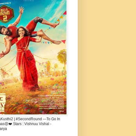
aKusthi2 | #SecondRound —To Go In
s😍❤️ Stars : Vishnuu Vishal -
arya