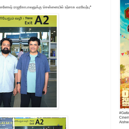
ரோ கணேஷ் ராஜகோபாலனுக்கு சென்னையில் உற்சாக வரவேற்பு*
#Gatt
Cinema
Aishw