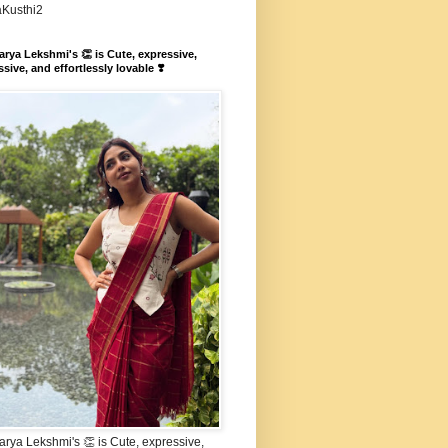
aKusthi2
rya Lekshmi's 👏 is Cute, expressive,
sive, and effortlessly lovable ❣️
rya Lekshmi's 👏 is Cute, expressive,