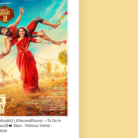
aKusthi2 | #SecondRound —To Go In
s😍❤️ Stars : Vishnuu Vishal -
arya