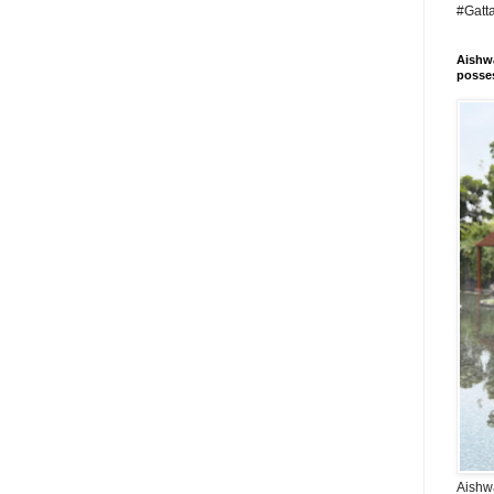
#Gatt
Aishwa
posses
Aishwa