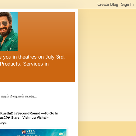
 you in theatres on July 3rd,
Products, Services in
எனும் அனுபவக் கட்டுர...
aKusthi2 | #SecondRound —To Go In
s😍❤️ Stars : Vishnuu Vishal -
arya