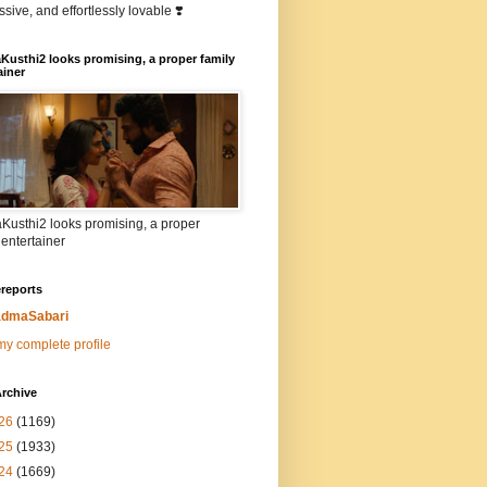
sive, and effortlessly lovable ❣️
Kusthi2 looks promising, a proper family
ainer
Kusthi2 looks promising, a proper
 entertainer
reports
dmaSabari
y complete profile
rchive
26
(1169)
25
(1933)
24
(1669)