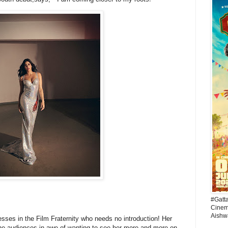
#Gatt
Cinema
Aishw
esses in the Film Fraternity who needs no introduction! Her
he audiences in awe of wanting to see her more and more on