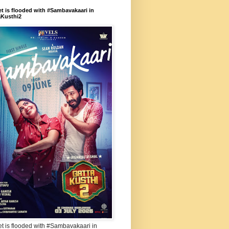
et is flooded with #Sambavakaari in
aKusthi2
et is flooded with #Sambavakaari in