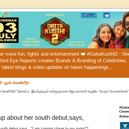
or more fun, fights and entertainment ❤️ #GattaKusthi2 - See
hird Eye Reports creates Brands & Branding of Celebrities, 
or latest blogs & video updates on latest happenings...
்’ நூல் வெளியீடு
் வெளியீடு* திரைப்பட இயக்குநரும் கவிஞருமான சீனு ராமசாமி எழுதிய ‘பெரும் மௌனங்கள்’ 
#Gatt
Cinema
p about her south debut,says,
Aishw
outh debut,says, "I am coming closer to my roots!"*