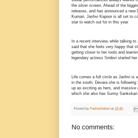
the silver screen. Ahead of the bigge
releases, and has announced a new D
Kumari, Janhvi Kapoor is all set to c
star to watch out for in this year.
In a recent interview, while talking 
said that she feels very happy that sh
getting closer to her roots and learni
legendary actress Sridevi started he
Life comes a full circle as Janhvi is 
in the south, Devara she is following
up as exciting as hers, and massive 
which she also has Sunny Sankskari 
Posted by
PadmaSabari
at
18:40
No comments: