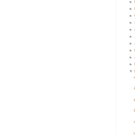
►
►
►
►
►
►
►
►
►
►
▼