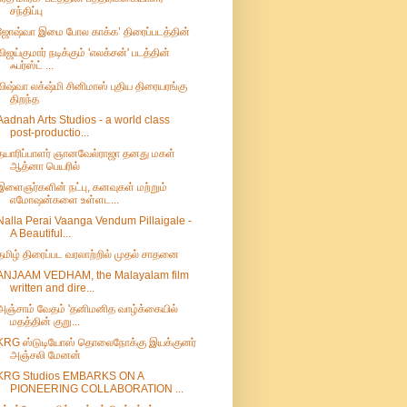
சந்திப்பு
ஜோஷ்வா இமை போல காக்க’ திரைப்படத்தின்
விஜய்குமார் நடிக்கும் 'எலக்சன்' படத்தின்
ஃபர்ஸ்ட் ...
விஷ்வா லக்‌ஷ்மி சினிமாஸ் புதிய திரையரங்கு
திறந்த
Aadnah Arts Studios - a world class
post-productio...
தயாரிப்பாளர் ஞானவேல்ராஜா தனது மகள்
ஆத்னா பெயரில்
இளைஞர்களின் நட்பு, கனவுகள் மற்றும்
எமோஷன்களை உள்ளட...
Nalla Perai Vaanga Vendum Pillaigale -
A Beautiful...
தமிழ் திரைப்பட வரலாற்றில் முதல் சாதனை
ANJAAM VEDHAM, the Malayalam film
written and dire...
அஞ்சாம் வேதம் 'தனிமனித வாழ்க்கையில்
மதத்தின் குறு...
KRG ஸ்டுடியோஸ் தொலைநோக்கு இயக்குனர்
அஞ்சலி மேனன்
KRG Studios EMBARKS ON A
PIONEERING COLLABORATION ...