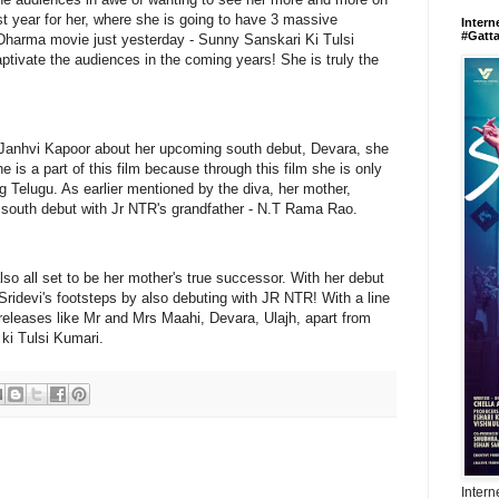
st year for her, where she is going to have 3 massive
Intern
#Gatt
harma movie just yesterday - Sunny Sanskari Ki Tulsi
aptivate the audiences in the coming years! She is truly the
to Janhvi Kapoor about her upcoming south debut, Devara, she
e is a part of this film because through this film she is only
ng Telugu. As earlier mentioned by the diva, her mother,
r south debut with Jr NTR's grandfather - N.T Rama Rao.
also all set to be her mother's true successor. With her debut
 Sridevi's footsteps by also debuting with JR NTR! With a line
releases like Mr and Mrs Maahi, Devara, Ulajh, apart from
ki Tulsi Kumari.
Intern