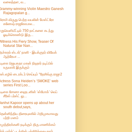
வலைத்தள, வ...
Grammy-winning Violin Maestro Ganesh
Rajagopalan g...
கிராமி விருது பெற்ற வயலின் மேஸ்ட்ரோ
கணேஷ் ராஜகோபால...
மறுவெளியீட்டில் 750 நாட்களை கடந்து
ஓடிக்கொண்டு இரு...
Witness His Fiery Show, Teaser Of
Natural Star Nan...
நேச்சுரல் ஸ்டார்' நானி - இயக்குநர் விவேக்
ஆத்ரேயா ...
நடிகை ஜெயசுதா மகன் நிஹார் நடிப்பில்
உருவாகி இருக்கும்
எஸ்.எழில் டைரக்டர் செய்யும் “தேசிங்கு ராஜா2
Actress Sona Heiden’s ‘SMOKE’ web
series First Loo...
நடிகை சோனா ஹைடனின் ‘ஸ்மோக்’ வெப்
சீரிஸ் பர்ஸ்ட் லு...
Janhvi Kapoor opens up about her
south debut,says,
தென்னிந்திய திரையுலகில் அறிமுகமாவது
பற்றி மனம்
சமுத்திரக்கனி நடிக்கும் திரு.மாணிக்கம்
பர்த் மார்க்’ படத்தின் பத்திரிக்கையாளர்