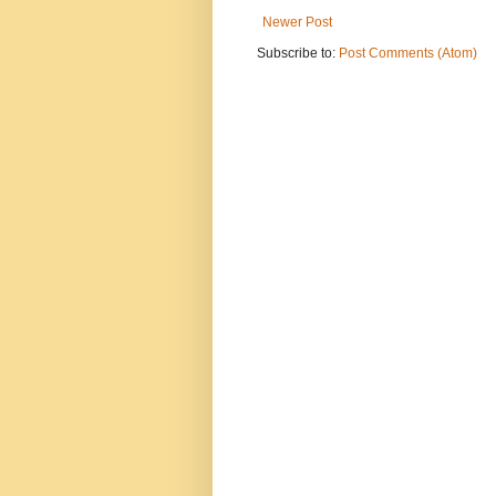
Newer Post
Subscribe to:
Post Comments (Atom)