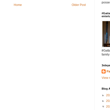
posses
Home
Older Post
#Gatta
entert
#Gatta
family
3rdeye
Pa
View m
Blog A
►
20
►
20
▼
20