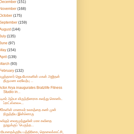
December
(151)
November
(168)
October
(175)
September
(159)
August
(144)
July
(135)
June
(97)
May
(154)
April
(139)
March
(93)
February
(132)
எழுத்தாளர் ஜெயமோகனின் மகன் அஜிதன்
திருமண வரவேற்பு ...
Actor Arya inaugurates Bratzlife Fitness
Studio in...
நடிகர் ஆர்யா விருந்தினராக கலந்து கொண்ட
ப்ராட்ஸ்லைஃ...
90களின் மாணவர் உலகத்தை கண் முன்
நிறுத்திய இன்னொரு
கவிஞர் வைரமுத்துவின் மகா கவிதை
நூலுக்குப் ‘பெருந்த...
மரியாதைக்குரிய பத்திரிகை, தொலைக்காட்சி,