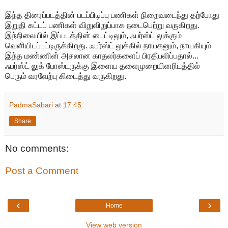
இந்த திரைப்படத்தின் படப்பிடிப்பு பணிகள் நிறைவடைந்து தற்போது
இறுதி கட்டப் பணிகள் விறுவிறுப்பாக நடைபெற்று வருகிறது.
இந்நிலையில் இப்படத்தின் டைட்டிலும், ஃபர்ஸ்ட் லுக்கும்
வெளியிடப்பட்டிருக்கிறது. ஃபர்ஸ்ட் லுக்கில் நாயகனும், நாயகியும்
இந்த மண்ணின் அசலான காதலர்களைப் பிரதிபலிப்பதால்...
ஃபர்ஸ்ட் லுக் போஸ்டருக்கு இளைய தலைமுறையினரிடத்தில்
பெரும் வரவேற்பு கிடைத்து வருகிறது.
PadmaSabari
at
17:45
Share
No comments:
Post a Comment
‹
›
Home
View web version