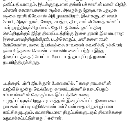
ஒளிப்பதிவாளரும், இயக்குநருமான தங்கர் பச்சானின் மகன் விஜித்
பச்சான் கதாநாயகனாக நடிக்க, அவருக்கு ஜோடியாக புதுமுக
நடிகை ஷாலி நிவேகாஸ் அறிமுகமாகிறார். இவர்களுடன் மைம்
கோபி, அருள் தாஸ், லோகு, சுபத்ரா, தீபா, சாய் வினோத் உள்ளிட்ட
பலர் நடித்திருக்கிறார்கள். ஜே. பி. தினேஷ் ஒளிப்பதிவு
செய்திருக்கும் இந்த திரைப்படத்திற்கு இசை ஞானி இளையராஜா
இசையமைத்திருக்கிறார். படத்தொகுப்பு பணிகளை ராமர்
மேற்கொள்ள, கலை இயக்கத்தை சரவணன் கவனித்திருக்கிறார்.
நல்ல சிந்தனை கொண்ட சாமானியனைப் பற்றிய இந்த
திரைப்படத்தை ரியோட்டா மீடியா படத் தயாரிப்பு நிறுவனம்
தயாரித்திருக்கிறது.
படத்தைப் பற்றி இயக்குநர் பேசுகையில், '' கதை நாயகனின்
வாழ்வில் மூன்று வெவ்வேறு காலகட்டங்களில் நடைபெறும்
சம்பவங்களின் தொகுப்பாக இப்படத்தின் கதை
எழுதப்பட்டிருக்கிறது. சமூகத்தால் இழைக்கப்பட்ட தீமைகளை
நாயகன் எப்படி எதிர்கொண்டான்? என்பதை விறுவிறுப்பான
காட்சிகளுடனும், சுவாரசியமான திருப்பங்களுடனும் திரைக்கதை
உருவாக்கப்பட்டுள்ளது.'' என்றார்.