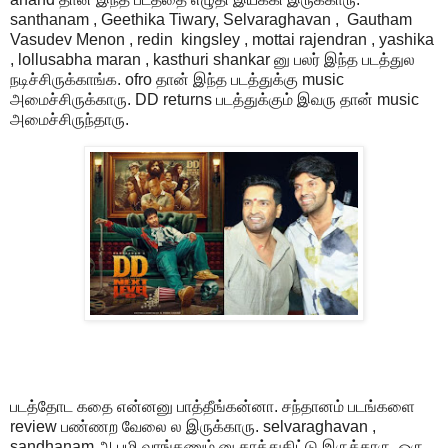
santhanam , Geethika Tiwary, Selvaraghavan , Gautham
Vasudev Menon , redin kingsley , mottai rajendran , yashika
, lollusabha maran , kasthuri shankar னு பலர் இந்த படத்துல
நடிச்சிருக்காங்க. ofro தான் இந்த படத்துக்கு music
அமைச்சிருக்காரு. DD returns படத்துக்கும் இவரு தான் music
அமைச்சிருந்தாரு.
படத்தோட கதை என்னனு பாத்தீங்கன்னா. சந்தானம் படங்களை
review பண்ணற வேலை ல இருக்காரு. selvaraghavan ,
sandhanam அ பழி வாங்கணும் னு காத்துகிட்டு இருக்காரு. ஒரு