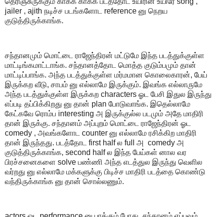
தெரிஞ்சுருக்கும் காக்க காக்க படத்தோட உயிரின் உயிரே song ,
jailer , ajith நடிச்ச படங்களோட reference னு நெறய
குடுத்திருக்காங்க.
சந்தானமும் மொட்டை ராஜேந்திரன் மட்டுமே இந்த படத்துக்குள்ள
மாட்டிங்கமாட்டாங்க. சந்தானத்தோட மொத்த குடும்பமும் தான்
மாட்டிப்பாங்க. அந்த படத்துக்குள்ள மர்மமான கொலைகாரன், பேய்
இருக்கற வீடு, சாபம் னு எல்லாமே இருக்கும். இவங்க எல்லாருமே
அந்த படத்துக்குள்ள இருக்கற characters ஓட பேசி இதுல இருந்து
எப்படி தப்பிக்கிறது னு தான் plan போடுவாங்க. இதெல்லாமே
கேட்கவே ரொம்ப interesting அ இருக்குல்ல படமும் அதே மாதிரி
தான் இருக்கு. சந்தானம் அப்புறம் மொட்டை ராஜேந்திரன் ஓட
comedy , அவங்களோட counter னு எல்லாமே ரசிக்கிற மாதிரி
தான் இருந்தது. படத்தோட first half ல full அ comedy அ
குடுத்திருக்காங்க, second half ல இந்த பேய்கள் னால வர
பிரச்சனைகளை solve பண்ணி அந்த எடத்துல இருந்து வெளில
வர்றது னு எல்லாமே மக்களுக்கு பிடிச்ச மாதிரி படத்தை கொண்டு
வந்திருக்காங்க னு தான் சொல்லணும்.
actors ஓட performance னு பாக்கும் போது, சந்தானம் எப்பவும்