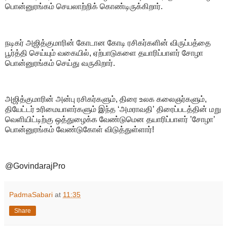
பொன்னுரங்கம் செயலாற்றிக் கொண்டிருக்கிறார்.
நடிகர் அஜித்குமாரின் கோடான கோடி ரசிகர்களின் விருப்பத்தை
பூர்த்தி செய்யும் வகையில், ஏற்பாடுகளை தயாரிப்பாளர் சோழா
பொன்னுரங்கம் செய்து வருகிறார்.
அஜித்குமாரின் அன்பு ரசிகர்களும், திரை உலக கலைஞர்களும்,
தியேட்டர் உரிமையாளர்களும் இந்த ‘அமராவதி’ திரைப்படத்தின் மறு
வெளியிட்டிற்கு ஒத்துழைக்க வேண்டுமென தயாரிப்பாளர் ’சோழா’
பொன்னுரங்கம் வேண்டுகோள் விடுத்துள்ளார்!
@GovindarajPro
PadmaSabari
at
11:35
Share