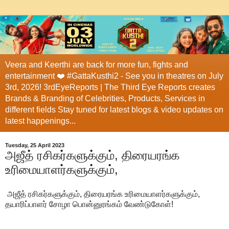
Veera and Keerthi are back for more fun, fights and
entertainment ❤️ #GattaKusthi2 - See you in theatres on July
3rd, 2026! 3rdEyeReports | The Third Eye Reports creates
Brands & Branding of Celebrities, Products, Services in
different fields Stay tuned for latest blogs & video updates on
latest happenings...
Tuesday, 25 April 2023
அஜீத் ரசிகர்களுக்கும், திரையரங்க
உரிமையாளர்களுக்கும்,
அஜீத் ரசிகர்களுக்கும், திரையரங்க உரிமையாளர்களுக்கும்,
தயாரிப்பாளர் சோழா பொன்னுரங்கம் வேண்டுகோள்!