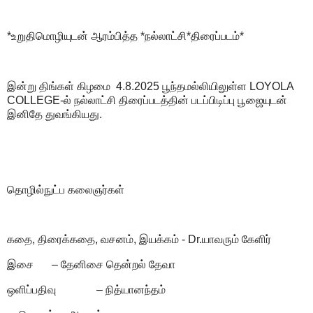
*உறுதிமொழியுடன் ஆரம்பித்த *நல்லாட்சி*திரைப்படம்*
இன்று திங்கள் கிழமை 4.8.2025 பூந்தமல்லியிலுள்ள LOYOLA
COLLEGE-ல் நல்லாட்சி திரைப்படத்தின் படப்பிடிப்பு பூஜையுடன்
இனிதே துவங்கியது.
தொழில்நுட்ப கலைஞர்கள்
கதை, திரைக்கதை, வசனம், இயக்கம் - Dr.யாவரும் கேளிர்
இசை
– தேனிசை தென்றல் தேவா
ஒளிப்பதிவு
– நித்யானந்தம்