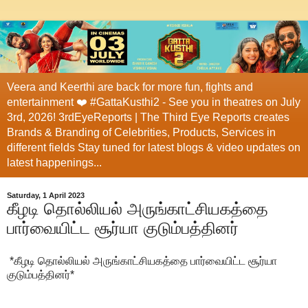
Veera and Keerthi are back for more fun, fights and
entertainment ❤️ #GattaKusthi2 - See you in theatres on July
3rd, 2026! 3rdEyeReports | The Third Eye Reports creates
Brands & Branding of Celebrities, Products, Services in
different fields Stay tuned for latest blogs & video updates on
latest happenings...
Saturday, 1 April 2023
கீழடி தொல்லியல் அருங்காட்சியகத்தை
பார்வையிட்ட சூர்யா குடும்பத்தினர்
*கீழடி தொல்லியல் அருங்காட்சியகத்தை பார்வையிட்ட சூர்யா
குடும்பத்தினர்*