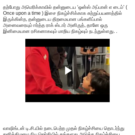
தற்போது அமெரிக்காவில் தன்னுடைய ‘ஒன்ஸ் அப்பான் எ டைம்’ (
Once upon a time ) இசை நிகழ்ச்சிக்காக சுற்றுப்பயணத்தில்
இருக்கின்ற, தன்னுடைய திறமையான பங்களிப்பால்
அனைவரையும் ஈர்த்த ராக் ஸ்டார் அனிருத், தானே ஒரு
இனிமையான ரசிகனாகவும் மாறிய நிகழ்வும் நடந்துள்ளது. .
வாஷிங்டன் டி.சி.யில் நடைபெற்ற முதல் நிகழ்ச்சியை தொடர்ந்து
சனிக்கிழமை நியூஜெர்சியில் தங்களது அடுத்த நிகழ்ச்சியை