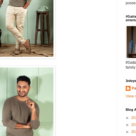
posses
#Gatta
entert
#Gatta
family
3rdeye
Pa
View m
Blog A
►
20
►
20
►
20