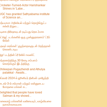
Cricketer-Turned-Actor Harishankar
Shines in 'Labe...
UGC has granted Sathyabama institute
of Science an...
சத்யபாமா அறிவியல் மற்றும் தொழில்நுட்ப
கல்வி நிறுவ...
நடிகை திரிஷாவுடன் நடிப்பது தொடர்பாக
பட்ஜெட் படங்களில் ஒரு முன்னுதாரணம்' ட்ரீம்
கேர்ள்
உதவும் கரங்கள்' குழந்தைகளுடன் பிறந்தநாள்
கொண்டாடிய
ஜோ' படத்தின் ப்ரீ ரிலீஸ் ஈவண்ட்
சந்தானத்திற்கு 30 கோடி சம்பளம்
கொடுக்கும் இடத்திற்கு
Dhileepan Pugazhendi and Athulya
palakkal - Awaits...
பிப்ரவரி 2024 ல் ஜூனியர் திலீபன் புகழேந்தி
டைகர்-3-ல் சல்மான் மற்றும் என்னுடைய
மோதலை மக்கள் க...
Delighted that people have loved
Salman & my showd...
மலைவாழ் மக்களின் வலியையும், வாழ்வியலை
நகைச்சுவையாக