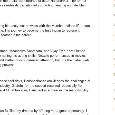
h the stellar performance of actor Harishankar. The former
 seamlessly transitioned into acting, leaving an indelible
ng his analytical prowess with the Mumbai Indians IPL team,
me. His journey to become the first Indian to represent
 feather in his career.
ke Amman, Maangalya Sabatham, and Vijay TV's Kaatrukenna
o honing his acting skills. Notable performances in movies
d Pattampoochi garnered attention, but it is the 'Label' web
ng prowess.
nce school days, Harishankar acknowledges the challenges of
industry. Grateful for the support received, especially from
er AJ Prabhakaran, Harishankar embraces the responsibility
as fulfilled my dreams by offering me a great opportunity. I