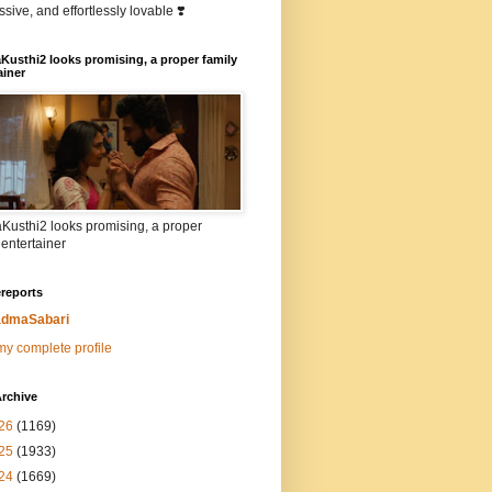
sive, and effortlessly lovable ❣️
Kusthi2 looks promising, a proper family
ainer
Kusthi2 looks promising, a proper
 entertainer
reports
dmaSabari
y complete profile
rchive
26
(1169)
25
(1933)
24
(1669)