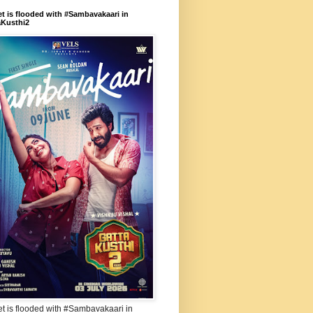
et is flooded with #Sambavakaari in
aKusthi2
et is flooded with #Sambavakaari in