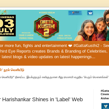
or more fun, fights and entertainment ❤️ #GattaKusthi2 - See
hird Eye Reports creates Brands & Branding of Celebrities, 
or latest blogs & video updates on latest happenings...
்’ நூல் வெளியீடு
் வெளியீடு* திரைப்பட இயக்குநரும் கவிஞருமான சீனு ராமசாமி எழுதிய ‘பெரும் மௌனங்கள்’ 
#Gatt
Cinema
r Harishankar Shines in 'Label' Web
Aishw