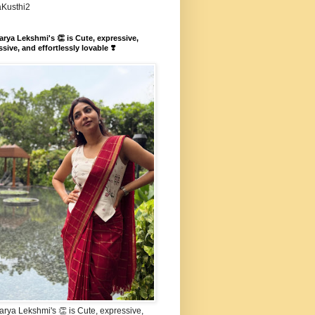
aKusthi2
rya Lekshmi's 👏 is Cute, expressive,
sive, and effortlessly lovable ❣️
rya Lekshmi's 👏 is Cute, expressive,