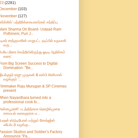
23
(2281)
December
(103)
November
(127)
பார்க்கிங்’ பத்திரிக்கையாளர்கள் சந்திப்பு
Mani Sharma On Board- Ustaad Ram
Pothineni, Puri J...
நடிகர் சரத்குமாரின் மாறுபட்ட நடிப்பில் உருவாகி
வரு...
பெரிய திரை வெற்றியிலிருந்து ஓடிடி ஆதிக்கம்
வரை:
From Big Screen Success to Digital
Domination: "Be...
இயக்குநர் ராஜு முருகன் & எஸ்பி சினிமாஸ்
வழங்கும் '...
Filmmaker Raju Murugan & SP Cinemas
present
When Nayanthara turned into a
professional cook fo...
அன்னபூரணி’ படத்திற்காக தொழில்முறை
சமையல் கலைஞராக ம...
பேஷன் ஸ்டுடியோஸ் மற்றும் சோல்ஜர்ஸ்
ஃபேக்டரி வழங்கு...
Passion Studios and Soldier’s Factory
Announce "Pa...