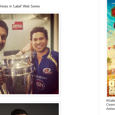
hines in 'Label' Web Series
#Gatt
Cinema
Aishw