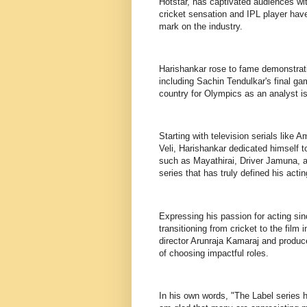
Hotstar, has captivated audiences wit
cricket sensation and IPL player have
mark on the industry.
Harishankar rose to fame demonstrati
including Sachin Tendulkar's final ga
country for Olympics as an analyst is
Starting with television serials li
Veli, Harishankar dedicated himself t
such as Mayathirai, Driver Jamuna, an
series that has truly defined his acti
Expressing his passion for acting si
transitioning from cricket to the film 
director Arunraja Kamaraj and produc
of choosing impactful roles.
In his own words, "The Label series h