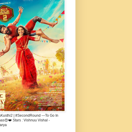
aKusthi2 | #SecondRound —To Go In
s😍❤️ Stars : Vishnuu Vishal -
arya