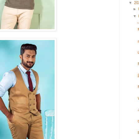
▼
20
►
▼