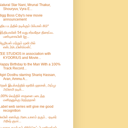
Natural Star Nani, Mrunal Thakur,
Shouryuv, Vyra E...
Bigg Boss Ciby's new movie
announcement
புதிய படத்தில் நடிக்கும் பிக்பாஸ் சிபி*
இந்தியாவின் 54 வது சர்வதேச திரைப்பட
பண்டிகையின் (ஐ...
கியூரியஸ் மற்றும் மூவி மில்
என்டர்டெயின்மென்ட்
ZEE STUDIOS in association with
KYOORIUS and Movie...
Happy Birthday to the Man With a 100%
Track Record...
Jigiri Dosthu starring Shariq Hassan,
Aran, Ammu A...
அறன் இயக்கத்தில் ஷாரிக் ஹாசன், அம்மு
அபிராமி நடிக்...
100% வெற்றிச் சாதனை படைத்த
மனிதனுக்கு பிறந்தநாள்
Label web series will give me good
recognition
லேபிள் எனக்கு அடையாளம் தரும்.. -நடிகர்
அரிஷ் குமா...
நடிகராக கலக்கும் கிரிக்கெட்டர் ஹரிஷங்கர்