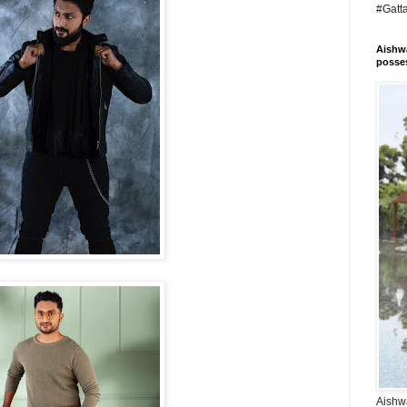
#Gatt
Aishwa
posses
Aishwa