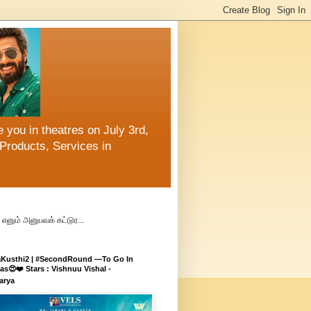
 you in theatres on July 3rd,
Products, Services in
எனும் அனுபவக் கட்டுர...
aKusthi2 | #SecondRound —To Go In
s😍❤️ Stars : Vishnuu Vishal -
arya