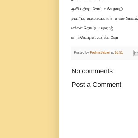
ஒளிப்பதிவு : சோட்டா கே நாயுடு
தயாரிப்பு வடிவமைப்பாளர்: ஏ.எஸ்.பிரகாஷ
மக்கள் தொடர்பு : யுவராஜ்
மார்க்கெட்டிங் : ஃபர்ஸ்ட் ஷோ
Posted by
PadmaSabari
at
16:51
No comments:
Post a Comment