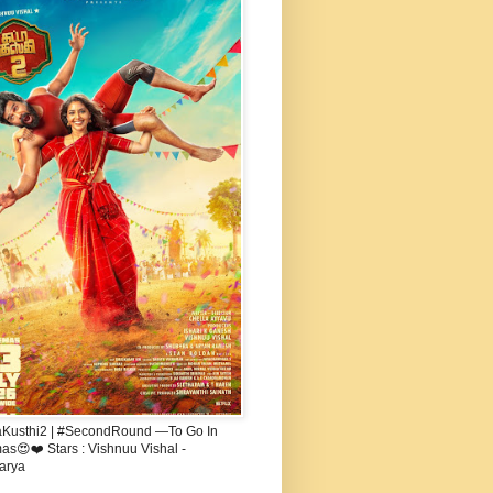
aKusthi2 | #SecondRound —To Go In
s😍❤️ Stars : Vishnuu Vishal -
arya