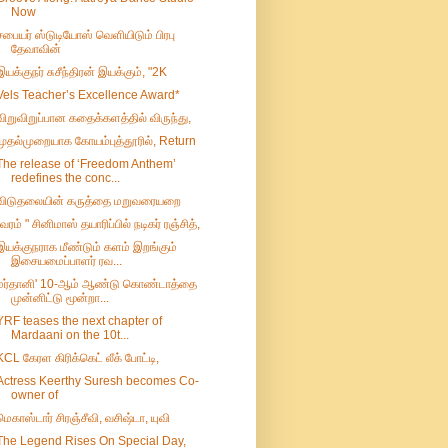
Now
சபையர் ஸ்டுடியோஸ் வெளியிடும் பிரபு
தேவாவின்
இயக்குநர் சுசீந்திரன் இயக்கும், "2K
Vels Teacher’s Excellence Award*
விறுவிறுப்பான கதைக்களத்தில் விருந்து,
முதல்முறையாக கோயம்புத்தூரில், Return
The release of ‘Freedom Anthem’
redefines the conc...
விடுதலையின் கருத்தை மறுவரையறை
"வரம் " சினிமாஸ் தயாரிப்பில் நடிகர் ரஞ்சித்,
இயக்குநராக மீண்டும் களம் இறங்கும்
இசையமைப்பாளர் ரவ...
மர்தானி' 10-ஆம் ஆண்டு கொண்டாத்தை
முன்னிட்டு மூன்றா...
YRF teases the next chapter of
Mardaani on the 10t...
KCL கேரள கிரிக்கெட் லீக் போட்டி,
Actress Keerthy Suresh becomes Co-
owner of
மெகாஸ்டார் சிரஞ்சீவி, வசிஷ்டா, யுவி
The Legend Rises On Special Day,