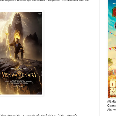
#Gatt
Cinema
Aishw
ித்த நிலையில், மெகாஸ்டார் சிரஞ்சீவி நடிப்பில், மிகவும்