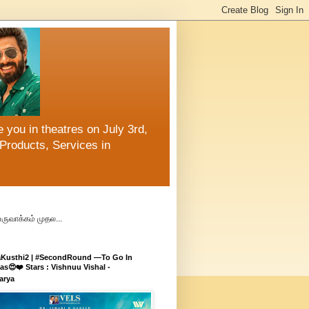
 you in theatres on July 3rd,
Products, Services in
உருவாக்கம் முதல...
aKusthi2 | #SecondRound —To Go In
s😍❤️ Stars : Vishnuu Vishal -
arya