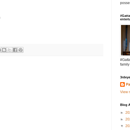
posses
#Gatta
்
entert
#Gatta
family
3rdeye
Pa
View m
Blog A
►
20
►
20
▼
20