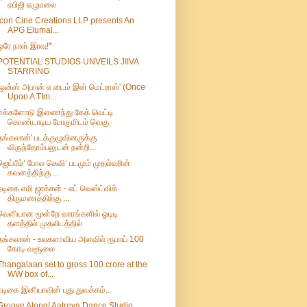
ஏபிஜி ஏழுமலை
Icon Cine Creations LLP presents An
APG Elumal...
ஒரே நாள் இரவு!*
POTENTIAL STUDIOS UNVEILS JIIVA
STARRING
'ஒன்ஸ் அபான் எ டைம் இன் மெட்ராஸ்' (Once
Upon A TIm...
மக்களோடு இணைந்து கேக் வெட்டி
கொண்டாடிய போகுமிடம் வெகு
தங்கலான்' படக்குழுவினருக்கு
விருந்தோம்பலுடன் நன்றி...
ஜெய்பீம்’ போல கெவி’ படமும் முதல்வரின்
கவனத்திற்கு ...
நடிகை எமி ஜாக்சன் - எட் வெஸ்ட்விக்
திருமணத்திற்கு ...
வெளியான மூன்றே வாரங்களில் ஓடிடி
தளத்தில் முதலிடத்தில்
தங்கலான் - உலகளாவிய அளவில் ரூபாய் 100
கோடி வசூலை
Thangalaan set to gross 100 crore at the
WW box of...
நடிகை இனியாவின் புது துவக்கம்..
Groove Along! Aatreya Dance Studio