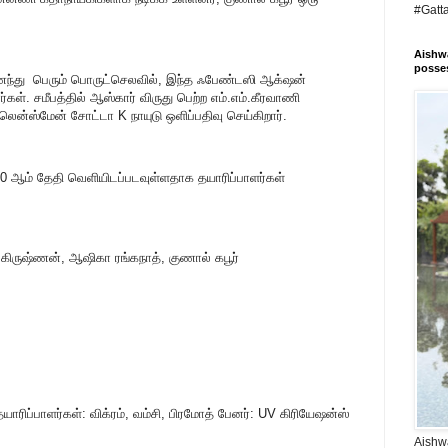
#Gatt
Aishwa
posses
ைந்து பெரும் பொருட்செலவில், இந்த ஃபேண்டஸி ஆக்‌ஷன்
கள். சமீபத்தில் ஆஸ்கார் விருது பெற்ற எம்.எம்.கீரவாணி
லென்ஸ்மேன் சோட்டா K நாயுடு ஒளிப்பதிவு செய்கிறார்.
 ஆம் தேதி வெளியிடப்படவுள்ளதாக தயாரிப்பாளர்கள்
ஷா கிருஷ்ணன், ஆஷிகா ரங்கநாத், குணால் கபூர்
 தயாரிப்பாளர்கள்: விக்ரம், வம்சி, பிரமோத் பேனர்: UV கிரியேஷன்ஸ்
Aishwa