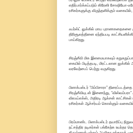
எதிர்பார்க்கப்படும் கிரேஸி சோஷியோ-ஃப
ரசிகர்களுக்கு விருந்தளிக்கும் வகையில்
ஃபர்ஸ்ட் லுக்கில் மாய புராணகதைகளை ஞாப
திரிசூலத்தினை ஏந்தியபடி காட்சியளிக்கிற
பாய்கிறது.
சிரஞ்சீவி மிக இளமையாகவும் சுறுசுறுப்
கையில் பிடித்தபடி, மிரட்டலான லுக்கில் 
வரவேற்பைப் பெற்று வருகிறது.
பிளாக்பஸ்டர் “பிம்பிசாரா” திரைப்படத
சிரஞ்சீவியுடன் இணைந்து, “விஸ்வம்பரா”
விஎஃப்எக்ஸ், அதிரடி ஆக்சன் காட்சிகள
ரசிகர்கள் ஆச்சர்யம் கொள்ளும் வகையில
பிரம்மாண்ட பிளாக்பஸ்டர் தயாரிப்பு ந
நட்சத்திர நடிகர்கள் பங்கேற்க உயர்தர த
கிருஷ்ணன் மற்றும் ஆஷிகா ரங்கநாத் ம