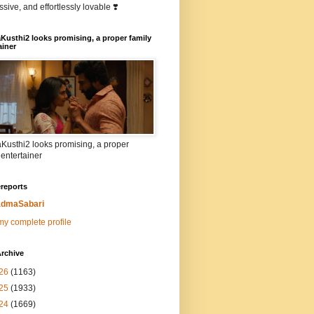
sive, and effortlessly lovable ❣️
Kusthi2 looks promising, a proper family
ainer
Kusthi2 looks promising, a proper
 entertainer
reports
dmaSabari
y complete profile
rchive
26
(1163)
25
(1933)
24
(1669)