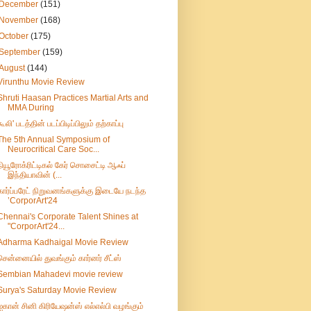
December
(151)
November
(168)
October
(175)
September
(159)
August
(144)
Virunthu Movie Review
Shruti Haasan Practices Martial Arts and
MMA During
கூலி' படத்தின் படப்பிடிப்பிலும் தற்காப்பு
The 5th Annual Symposium of
Neurocritical Care Soc...
நியூரோக்ரிட்டிகல் கேர் சொசைட்டி ஆஃப்
இந்தியாவின் (...
கார்ப்பரேட் நிறுவனங்களுக்கு இடையே நடந்த
’CorporArt'24
Chennai's Corporate Talent Shines at
"CorporArt'24...
Adharma Kadhaigal Movie Review
சென்னையில் துவங்கும் கார்னர் சீட்ஸ்
Sembian Mahadevi movie review
Surya's Saturday Movie Review
ஐகான் சினி கிரியேஷன்ஸ் எல்எல்பி வழங்கும்