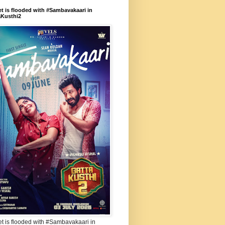
et is flooded with #Sambavakaari in
aKusthi2
et is flooded with #Sambavakaari in