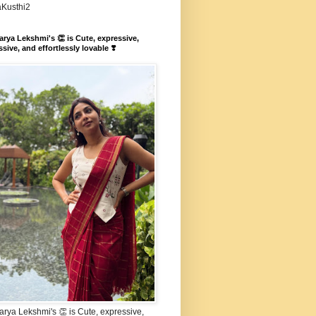
aKusthi2
rya Lekshmi's 👏 is Cute, expressive,
sive, and effortlessly lovable ❣️
rya Lekshmi's 👏 is Cute, expressive,