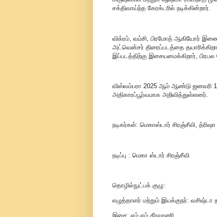
சக்திவாய்ந்த கேரக்டரில் நடிக்கின்றார்.
விக்ரம், வம்சி, பிரமோத் ஆகியோர் இண
அட்வென்சர் திரைப்படத்தை தயாரிக்கிறார்
இப்படத்திற்கு இசையமைக்கிறார், பிரபல 
விஸ்வம்பரா 2025 ஆம் ஆண்டு ஜனவரி 10
அதிகாரப்பூர்வமாக அறிவித்துள்ளனர்.
நடிகர்கள்: மெகாஸ்டார் சிரஞ்சீவி, த்ரி
நடிப்பு : மெகா ஸ்டார் சிரஞ்சீவி
தொழில்நுட்பக் குழு:
எழுத்தாளர் மற்றும் இயக்குநர்: வசிஷ்டா
இசை: எம்.எம்.கீரவாணி