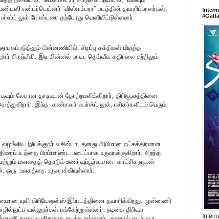
ேண்டஸி என்டர்டெய்னர் “விஸ்வம்பரா” படத்தின் தயாரிப்பாளர்கள்,
Intern
#Gatt
, பர்ஸ்ட் லுக் போஸ்டரை தற்போது வெளியிட்டுள்ளனர்.
கப்படுத்தும் பின்னணியில், சிறப்பு சக்திகள் மிகுந்த
ார் சிரஞ்சீவி. இடி மின்னல் பரவ, தெய்வீக கதிரலை சுற்றிலும்
பாகவும் லேசான தாடியுடன் தோற்றமளிக்கிறார், திரிசூலத்தினை
அசத்துகிறார். இந்த கண்கவர் ஃபர்ஸ்ட் லுக், ரசிகர்களிடம் பெரும்
்தை வழங்கிய இயக்குநர் வசிஷ்டா, தனது அபிமான நட்சத்திரமான
 திரைப்படத்தை பிரம்மாண்ட படைப்பாக உருவாக்குகிறார். சிறந்த
் மற்றும் மனதைத் தொடும் உணர்வுப்பூர்வமான காட்சிகளுடன்
், ஒரு உலகத்தை உருவாக்கியுள்ளார்.
ிறுவனமான யுவி கிரியேஷன்ஸ் இப்படத்தினை தயாரிக்கிறது. முன்னணி
ொழில்நுட்ப வல்லுநர்கள் பங்கேற்றுள்ளனர். நடிகை திரிஷா
Intern
ுன்னணி கதாநாயகிகளாக நடிக்க உள்ளனர், குணால் கபூர் ஒரு