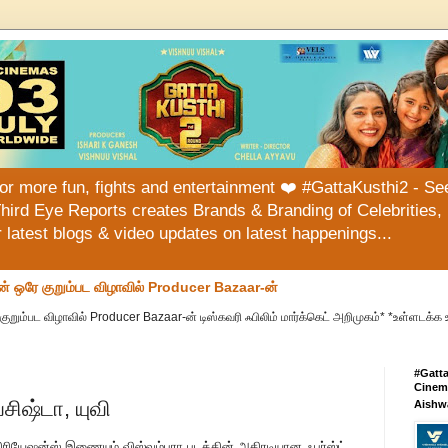
or more fun, fights and entertainment ❤️ #GattaKusthi2 - See
hird Eye Reports creates Brands & Branding of Celebrities, 
or latest blogs & video updates on latest happenings...
ன் ஒரே குறும்பட விழாவில் Producer Bazaar-ன்
குறும்பட விழாவில் Producer Bazaar-ன் டிஸ்கவரி ஃபிலிம் மார்க்கெட் அறிமுகம்* *உள்ளடக்க 
#Gatt
Cinema
சிஷ்டா, யுவி
Aishw
 கிரியேஷன்ஸ் இணையும் விஸ்வம்பரா படத்தின் அதிரடியான ஃபர்ஸ்ட்