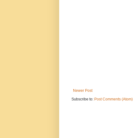
Newer Post
Subscribe to:
Post Comments (Atom)