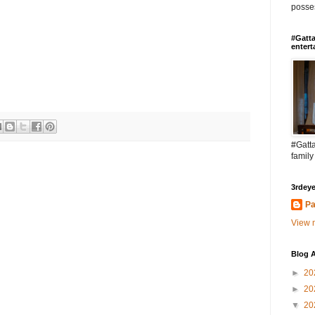
posses
#Gatta
entert
#Gatta
family
3rdeye
Pa
View m
Blog A
►
20
►
20
▼
20