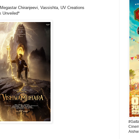
Megastar Chiranjeevi, Vassishta, UV Creations
k Unveiled*
#Gatt
Cinema
Aishw