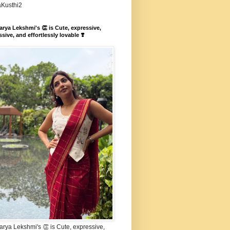
aKusthi2
rya Lekshmi's 👏 is Cute, expressive,
sive, and effortlessly lovable ❣️
rya Lekshmi's 👏 is Cute, expressive,