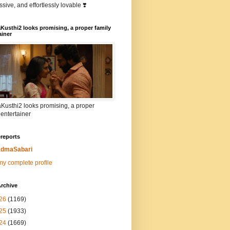
sive, and effortlessly lovable ❣️
Kusthi2 looks promising, a proper family
ainer
Kusthi2 looks promising, a proper
 entertainer
reports
dmaSabari
y complete profile
rchive
26
(1169)
25
(1933)
24
(1669)