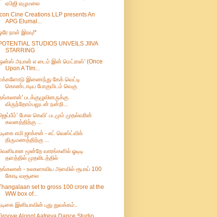
ஏபிஜி ஏழுமலை
Icon Cine Creations LLP presents An
APG Elumal...
ஒரே நாள் இரவு!*
POTENTIAL STUDIOS UNVEILS JIIVA
STARRING
'ஒன்ஸ் அபான் எ டைம் இன் மெட்ராஸ்' (Once
Upon A TIm...
மக்களோடு இணைந்து கேக் வெட்டி
கொண்டாடிய போகுமிடம் வெகு
தங்கலான்' படக்குழுவினருக்கு
விருந்தோம்பலுடன் நன்றி...
ஜெய்பீம்’ போல கெவி’ படமும் முதல்வரின்
கவனத்திற்கு ...
நடிகை எமி ஜாக்சன் - எட் வெஸ்ட்விக்
திருமணத்திற்கு ...
வெளியான மூன்றே வாரங்களில் ஓடிடி
தளத்தில் முதலிடத்தில்
தங்கலான் - உலகளாவிய அளவில் ரூபாய் 100
கோடி வசூலை
Thangalaan set to gross 100 crore at the
WW box of...
நடிகை இனியாவின் புது துவக்கம்..
Groove Along! Aatreya Dance Studio