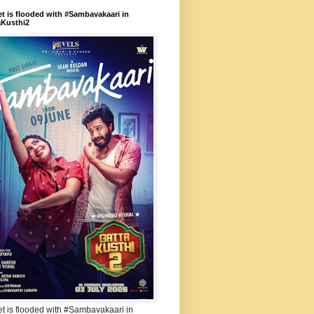
et is flooded with #Sambavakaari in
aKusthi2
et is flooded with #Sambavakaari in