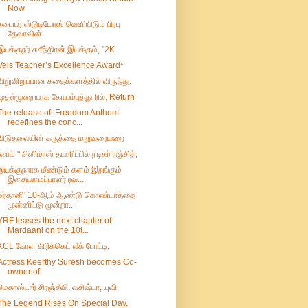
Now
சபையர் ஸ்டுடியோஸ் வெளியிடும் பிரபு
தேவாவின்
இயக்குநர் சுசீந்திரன் இயக்கும், "2K
Vels Teacher’s Excellence Award*
விறுவிறுப்பான கதைக்களத்தில் விருந்து,
முதல்முறையாக கோயம்புத்தூரில், Return
The release of ‘Freedom Anthem’
redefines the conc...
விடுதலையின் கருத்தை மறுவரையறை
"வரம் " சினிமாஸ் தயாரிப்பில் நடிகர் ரஞ்சித்,
இயக்குநராக மீண்டும் களம் இறங்கும்
இசையமைப்பாளர் ரவ...
மர்தானி' 10-ஆம் ஆண்டு கொண்டாத்தை
முன்னிட்டு மூன்றா...
YRF teases the next chapter of
Mardaani on the 10t...
KCL கேரள கிரிக்கெட் லீக் போட்டி,
Actress Keerthy Suresh becomes Co-
owner of
மெகாஸ்டார் சிரஞ்சீவி, வசிஷ்டா, யுவி
The Legend Rises On Special Day,