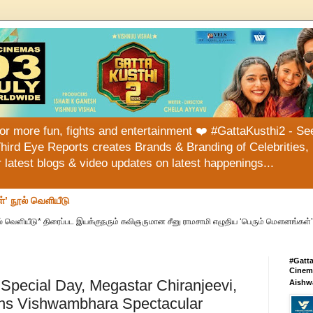
or more fun, fights and entertainment ❤️ #GattaKusthi2 - See
hird Eye Reports creates Brands & Branding of Celebrities, 
or latest blogs & video updates on latest happenings...
்’ நூல் வெளியீடு
் வெளியீடு* திரைப்பட இயக்குநரும் கவிஞருமான சீனு ராமசாமி எழுதிய ‘பெரும் மௌனங்கள்’ 
#Gatt
Cinema
pecial Day, Megastar Chiranjeevi,
Aishw
ons Vishwambhara Spectacular