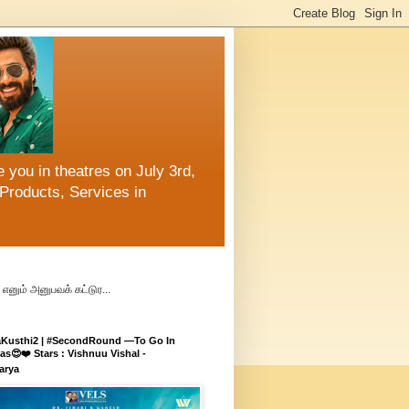
 you in theatres on July 3rd,
Products, Services in
எனும் அனுபவக் கட்டுர...
aKusthi2 | #SecondRound —To Go In
s😍❤️ Stars : Vishnuu Vishal -
arya