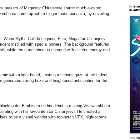
Intern
 the makers of Megastar Chiranjeevi starrer much-awaited
#Gatt
hwambhara came up with a bigger mass bonanza, by unveiling
ote- When Myths Collide Legends Rise, Megastar Chiranjeevi
trident instilled with special powers. The background features
 hill, while the atmosphere is charged with electric energy and
mic with a light beard, casting a serious gaze at the trident.
has generated strong buzz and heightened anticipation for the
e blockbuster Bimbisara on his debut is making Vishwambhara
borating with his favourite star Chiranjeevi. He created a
mises to be a visual wonder with top-notch VFX, high-octane
.
Intern