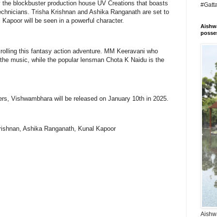
y the blockbuster production house UV Creations that boasts
#Gatt
 technicians. Trisha Krishnan and Ashika Ranganath are set to
l Kapoor will be seen in a powerful character.
Aishwa
posses
olling this fantasy action adventure. MM Keeravani who
the music, while the popular lensman Chota K Naidu is the
rs, Vishwambhara will be released on January 10th in 2025.
Krishnan, Ashika Ranganath, Kunal Kapoor
Aishwa