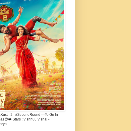
aKusthi2 | #SecondRound —To Go In
s😍❤️ Stars : Vishnuu Vishal -
arya