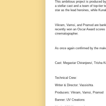
This ambitious project is produced b
a stellar cast and a team of top-tier
star as the lead heroines, while Kuna
Vikram, Vamsi, and Pramod are bankr
recently won an Oscar Award scores 
cinematographer.
As once again confirmed by the make
Cast: Megastar Chiranjeevi, Trisha 
Technical Crew:
Writer & Director: Vassishta
Producers: Vikram, Vamsi, Pramod
Banner: UV Creations