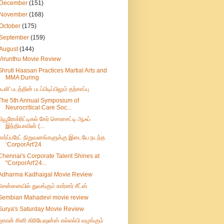
December
(151)
November
(168)
October
(175)
September
(159)
August
(144)
Virunthu Movie Review
Shruti Haasan Practices Martial Arts and
MMA During
கூலி' படத்தின் படப்பிடிப்பிலும் தற்காப்பு
The 5th Annual Symposium of
Neurocritical Care Soc...
நியூரோக்ரிட்டிகல் கேர் சொசைட்டி ஆஃப்
இந்தியாவின் (...
கார்ப்பரேட் நிறுவனங்களுக்கு இடையே நடந்த
’CorporArt'24
Chennai's Corporate Talent Shines at
"CorporArt'24...
Adharma Kadhaigal Movie Review
சென்னையில் துவங்கும் கார்னர் சீட்ஸ்
Sembian Mahadevi movie review
Surya's Saturday Movie Review
ஐகான் சினி கிரியேஷன்ஸ் எல்எல்பி வழங்கும்