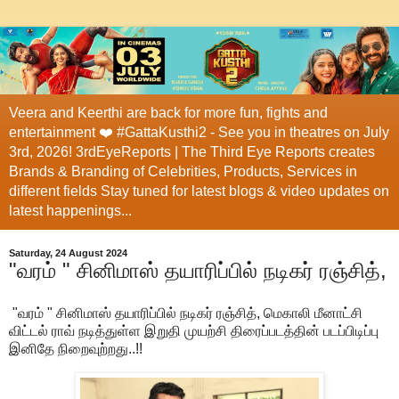
Veera and Keerthi are back for more fun, fights and
entertainment ❤️ #GattaKusthi2 - See you in theatres on July
3rd, 2026! 3rdEyeReports | The Third Eye Reports creates
Brands & Branding of Celebrities, Products, Services in
different fields Stay tuned for latest blogs & video updates on
latest happenings...
Saturday, 24 August 2024
"வரம் " சினிமாஸ் தயாரிப்பில் நடிகர் ரஞ்சித்,
"வரம் " சினிமாஸ் தயாரிப்பில் நடிகர் ரஞ்சித், மெகாலி மீனாட்சி
விட்டல் ராவ் நடித்துள்ள இறுதி முயற்சி திரைப்படத்தின் படப்பிடிப்பு
இனிதே நிறைவுற்றது..!!