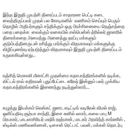
இந்த இறுதி முயற்சி திரைப்படம் சாதாரண பெட்டி கடை
வைத்திருப்பவர் முதல் பல கோடிகளில் வணிகம் செய்யும் பெரும்
தொழில் அதிபர்களும் சந்திக்கும் ஒரு பிரச்சினையை நெஞ்சத்தை
பதை பதைக்க வைக்கும் வகையில் சஸ்பென்ஸ் த்ரில்லர் ஜானரில்
திரைக்கதை அமைத்து அனைத்து தரப்பு மக்களும்
குடும்பத்தினருடன் ரசித்து பார்க்கும் விதமாகவும் மக்களுக்கு
விழிப்புணர்வு ஏற்படுத்தும் விதமாகவும் இறுதி முயற்சி திரைப்படம்
உருவாகியுள்ளது..
ரஞ்சித் மெகாலி மீனாட்சி முதன்மை கதாபாத்திரங்களில் நடிக்க,
விட்டல் ராவ் கதிரவன் புதுப்பேட்டை சுரேஷ் இன்னும் பலர் முக்கிய
கதாபாத்திரங்களில் இணைந்து நடித்துள்ளார்...
எழுத்து இயக்கம் வெங்கட் ஜனா, எடிட்டிங் வடிவேல் விமல் ராஜ்,
ஒளிப்பதிவு சூர்யா காந்தி, இசை சுனில் லாசர், கலை பாபு M
பிரபாகர், பாடலாசிரியர் மஷீக் ரஹ்மான், பாடகர் அரவிந்த் கார்ணீஸ் ,
ஸ்டில்ஸ் மணிவண்ணன், டிசைன் ரெட்டாட் பவன், மக்கள் தொடர்பு