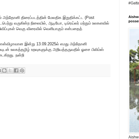
#Gatt
Aishwa
ும் அந்தோனி திரைப்படத்தின் மேலதிக இறுதிக்கட்ட (Post
posses
பெற்று வருகின்ற நிலையில், ஆடியோ, டிரெய்லர் மற்றும் உலகளவில்
றிவிப்புகள் வெகு விரைவில் வெளியாகும் என்பதைத்
்விழாவான இன்று 13.09.2025ல் எமது அந்தோனி
யுடன் உலகத்தழிழ் உறவுகளுக்கு அறியத்தருவதில் ஓசை பிலிம்ஸ்
டைகிறது. நன்றி
Aishwa