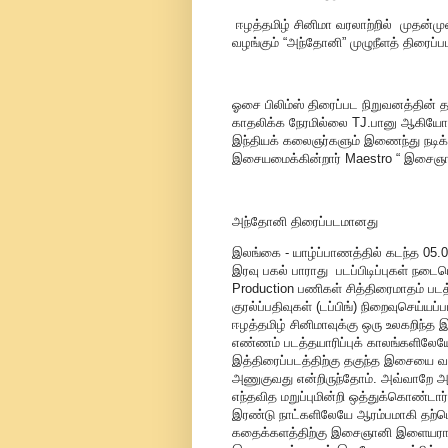
ஈழத்தமிழ் சினிமா வரலாற்றில் முதன
வழங்கும் “அந்தோனி” முழுநீளத் திரைப்ப
ஓசை பிலிம்ஸ் திரைப்பட நிறுவனத்தின் த
காதலிக்க நேரமில்லை TJ.பானு ஆகியோ
இந்தியக் கலைஞர்களும் இணைந்து நடிக்கு
இசையமைக்கின்றார் Maestro “ இசைஞ
அந்தோனி திரைப்படமானது
இலங்கை - யாழ்ப்பாணத்தில் கடந்த 05.03
இரவு பகல் பாராது படப்பிடிப்புகள் நடைப
Production பணிகள் சித்திரைமாதம் படத்த
குரல்ப்பதிவுகள் (டப்பிங்) நிறைவுசெய்ய
ஈழத்தமிழ் சினிமாவுக்கு ஒரு உலகறிந்த
எண்ணம் படத்தயாரிப்புக் காலங்களில
இத்திரைப்படத்திற்கு தகுந்த இசையை வழங
அணுகுவது என்றிருந்தோம். அவ்வாறே
எந்தவித மறுப்புமின்றி ஒத்துக்கொண்ட
இரண்டு நாட்களிலேயே ஆரம்பமாகி தற்பொ
கதைக்களத்திற்கு இசைஞானி இளையராஜா