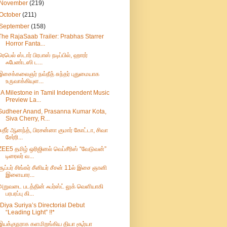
November
(219)
October
(211)
September
(158)
The RajaSaab Trailer: Prabhas Starrer
Horror Fanta...
ரெபெல் ஸ்டார் பிரபாஸ் நடிப்பில், ஹாரர்
ஃபேண்டஸி ட...
இசைக்கலைஞர் நவ்நீத் சுந்தர் புதுமையாக
உருவாக்கியுள...
*A Milestone in Tamil Independent Music
Preview La...
Sudheer Anand, Prasanna Kumar Kota,
Siva Cherry, R...
சுதீர் ஆனந்த், பிரசன்னா குமார் கோட்டா, சிவா
சேர்ரி...
ZEE5 தமிழ் ஒரிஜினல் வெப்சீரிஸ் “வேடுவன்”
டிரைலர் வ...
சூப்பர் சிங்கர் சீனியர் சீசன் 11ல் இசை ஞானி
இளையார...
அறுவடை படத்தின் ஃபர்ஸ்ட் லுக் வெளியாகி
பரபரப்பு கி...
“Diya Suriya’s Directorial Debut
“Leading Light” !!*
இயக்குநராக களமிறங்கிய தியா சூர்யா