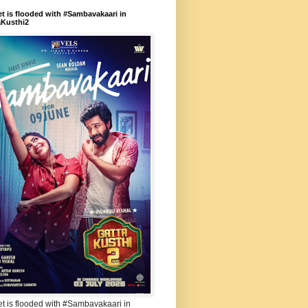
et is flooded with #Sambavakaari in
aKusthi2
et is flooded with #Sambavakaari in