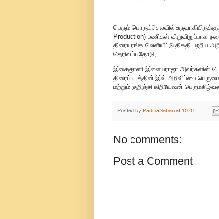
பெரும் பொருட்செலவில் உருவாகியிருக்க
Production) பணிகள் விறுவிறுப்பாக நடை
திரையரங்க வெளியீட்டு திகதி பற்றிய அ
தெரிவிப்பதோடு,
இசைஞானி இளையராஜா அவர்களின் பொன
திரைப்படத்தின் இவ் அறிவிப்பை பெருமை
மற்றும் குறிஞ்சி கிறியேஷன் பெருமகிழ்வ
Posted by
PadmaSabari
at
10:41
No comments:
Post a Comment