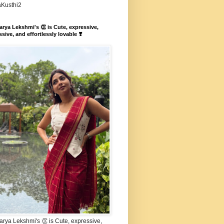
aKusthi2
rya Lekshmi's 👏 is Cute, expressive,
sive, and effortlessly lovable ❣️
rya Lekshmi's 👏 is Cute, expressive,