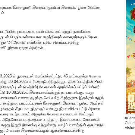
்முறையாக இசைஞானி இளையராஜாவின் இசையில் ஓசை பிலிம்ஸ்
டம்.
யாரிப்பில், நாயகனாக கயல் வின்சன்ட் மற்றும் நாயகியாக
ருடன் பெரும்பான்மையான ஈழத்திரைக் கலைஞர்களும் பிரபல
ம் “அந்தோனி” என்கின்ற புதிய திரைப்படத்திற்கு
ானி” இளையராஜா அவர்கள்.
.2025 ல் பூசையுடன் ஆரம்பிக்கப்பட்டு, 45 நாட்களுக்கு மேலாக
ெற்று 30.04.2025 ல் நிறைவுபெற்றிருந்தது. திரைப்படத்தின் Post
ொகுப்புடன் (எடிற்றிங்) வேலைகள் ஆரம்பிக்கப் பட்டுப் பின்னர்
ப்பட்டு 10.08.2025ல் இசையமைப்புக்குத் தாயாராகியது. எமது
 இசையமைப்பாளரை ஒழுங்கு செய்வதே சிறந்ததாக இருக்கும் எனும்
ேயே கலந்துரையாடப்பட்டதால் இசைஞானி இளையராஜாவே அவர்கள்
்குதல் சிறப்பாக இருக்கும் என்பது தீர்மானிக்கப்பட்டு அவரை
 அவரை கடந்த மாதம் அணுகிய வேளை கதையைக் கேட்டதும்
#Gatt
ார். அதேவேளை படத்தையும் பார்த்தார். இசையமைப்பு வேலைகள்
Cinema
ழுது இறுதி நிலைக்கு வந்துள்ளது. யாழ்ப்பாணத்தின் ஒரு காதல்
Aishw
 அவர்கள் இசையமைப்பதும் ஈழத்திரைப்படத்திற்கு