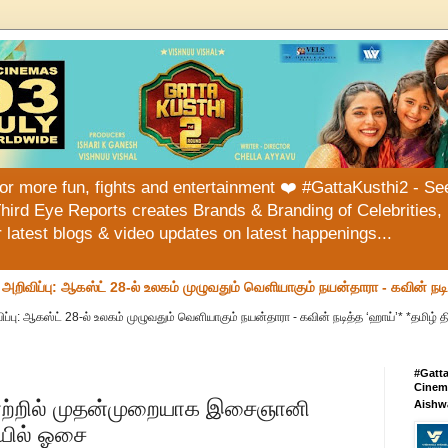
or more fun, fights and entertainment ❤️ #GattaKusthi2 - See
hird Eye Reports creates Brands & Branding of Celebrities, 
or latest blogs & video updates on latest happenings...
வ அறிவிப்பு: ஆகஸ்ட் 28-ல் உலகம் முழுவதும் வெளியாகும் நயன்தாரா - கவின் நட
ப்பு: ஆகஸ்ட் 28-ல் உலகம் முழுவதும் வெளியாகும் நயன்தாரா - கவின் நடித்த ‘ஹாய்’* *தமிழ் தி
#Gatt
Cinema
லாற்றில் முதன்முறையாக இசைஞானி
Aishw
ில் ஓசை