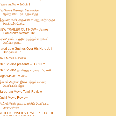
தோசா டைரீஸ் – சேப்டர் 1
தேனிசைத் தென்றல் தேவாவுக்கு
ஆஸ்திரிலேய நாடாளுமன்றத...
இதுவரை கண்டிராத சினிமா அனுபவத்தை தர
இருக்கும் இயக்...
NEW TRAILER OUT NOW – James
Cameron’s Avatar: Fire...
டிரான்: ஏரஸ்' படத்தில் நடித்துள்ள ஜாரெட்
லெட்டோ தன...
Jared Leto Gushes Over His Hero Jeff
Bridges in Tr...
Balti Movie Review
PK7 Studios presents – JOCKEY
PK7 Studios தயாரித்து வழங்கும் "ஜாக்கி
Right Movie Review
இரவின் விழிகள் இசை மற்றும் டிரைலர்
வெளியீட்டு விழா
Sareeram Movie Tamil Review
Kushi Movie Review
நெட்ஃபிலிக்ஸ் ஓடிடி தளத்தில் வெளியாக
இருக்கும் த்ர...
NETFLIX UNVEILS TRAILER FOR THE