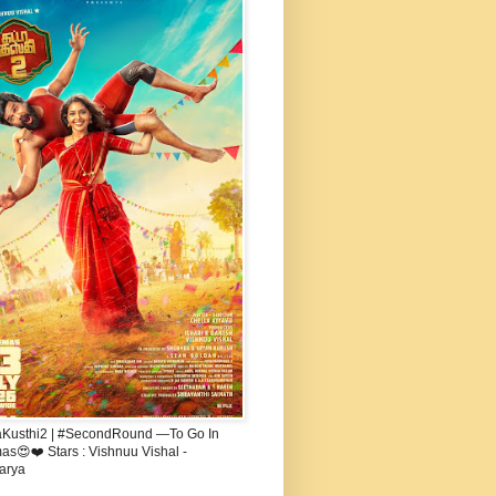
aKusthi2 | #SecondRound —To Go In
s😍❤️ Stars : Vishnuu Vishal -
arya