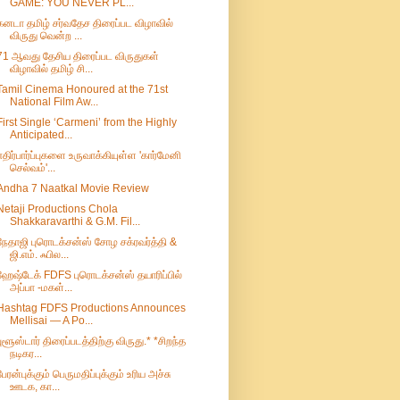
GAME: YOU NEVER PL...
கனடா தமிழ் சர்வதேச திரைப்பட விழாவில்
விருது வென்ற ...
71 ஆவது தேசிய திரைப்பட விருதுகள்
விழாவில் தமிழ் சி...
Tamil Cinema Honoured at the 71st
National Film Aw...
First Single ‘Carmeni’ from the Highly
Anticipated...
எதிர்பார்ப்புகளை உருவாக்கியுள்ள 'கார்மேனி
செல்வம்'...
Andha 7 Naatkal Movie Review
Netaji Productions Chola
Shakkaravarthi & G.M. Fil...
நேதாஜி புரொடக்சன்ஸ் சோழ சக்ரவர்த்தி &
ஜி.எம். ஃபில...
ஹேஷ்டேக் FDFS புரொடக்சன்ஸ் தயாரிப்பில்
அப்பா -மகள்...
Hashtag FDFS Productions Announces
Mellisai — A Po...
புளூஸ்டார் திரைப்படத்திற்கு விருது.* *சிறந்த
நடிகர...
பேரன்புக்கும் பெருமதிப்புக்கும் உரிய அச்சு
ஊடக, கா...