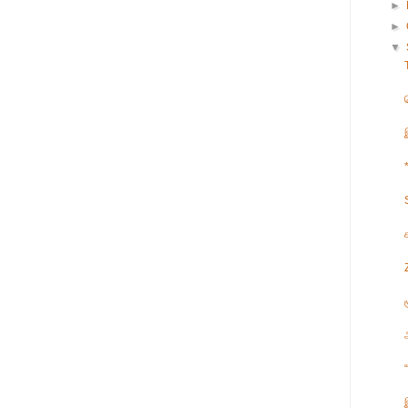
►
►
▼