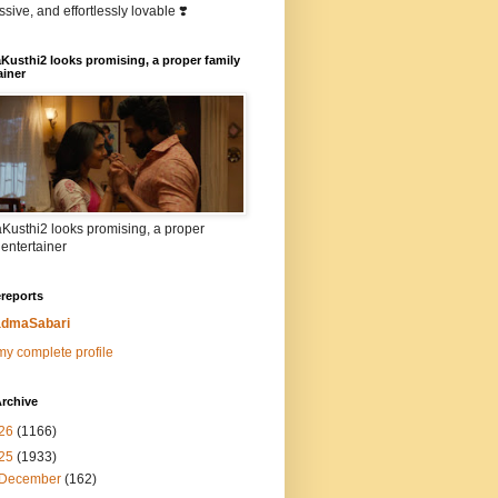
sive, and effortlessly lovable ❣️
Kusthi2 looks promising, a proper family
ainer
Kusthi2 looks promising, a proper
 entertainer
reports
dmaSabari
y complete profile
rchive
26
(1166)
25
(1933)
December
(162)