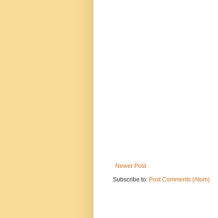
Newer Post
Subscribe to:
Post Comments (Atom)