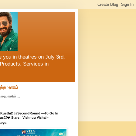
 you in theatres on July 3rd,
Products, Services in
ித்த ‘ஹாய்
ரையுலகின் ...
aKusthi2 | #SecondRound —To Go In
s😍❤️ Stars : Vishnuu Vishal -
arya