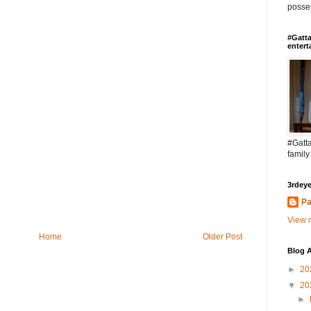
posses
#Gatta
entert
#Gatta
family
3rdeye
Pa
View m
Home
Older Post
Blog A
►
20
▼
20
►