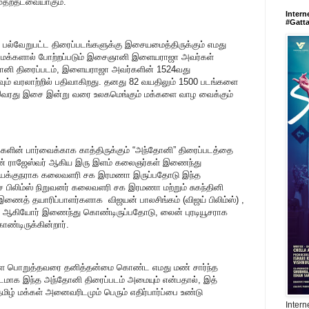
முதற்தடவையாகும்.
Intern
#Gatt
 பல்வேறுபட்ட திரைப்படங்களுக்கு இசையமைத்திருக்கும் எமது
 மக்களால் போற்றப்படும் இசைஞானி இளையராஜா அவர்கள்
தோனி திரைப்படம், இளையராஜா அவர்களின் 1524வது
வும் வரலாற்றில் பதிவாகிறது. தனது 82 வயதிலும் 1500 படங்களை
 இவரது இசை இன்று வரை உலகமெங்கும் மக்களை வாழ வைக்கும்
்களின் பார்வைக்காக காத்திருக்கும் “அந்தோனி” திரைப்படத்தை
ோசன் ராஜேஸ்வர் ஆகிய இரு இளம் கலைஞர்கள் இணைந்து
இயக்குநராக கலைவளரி சக இரமணா இருப்பதோடு இந்த
 பிலிம்ஸ் நிறுவனர் கலைவளரி சக இரமணா மற்றும் சுகந்தினி
ணைத் தயாரிப்பாளர்களாக விஜயன் பாலசிங்கம் (விஜய் பிலிம்ஸ்) ,
ன்ஸ்) ஆகியோர் இணைந்து கொண்டிருப்பதோடு, லைன் புரடியூசராக
ொண்டிருக்கின்றார்.
ளை பொறுத்தவரை தனித்தன்மை கொண்ட எமது மண் சார்ந்த
்படமாக இந்த அந்தோனி திரைப்படம் அமையும் என்பதால், இத்
ிழ் மக்கள் அனைவரிடமும் பெரும் எதிர்பார்ப்பை உண்டு
Intern