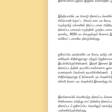
இசையமைப்பதுவும் இதுவே வரலாற்றில் 
இந்தியாவில் பல மொழி திரைப்படங்களில்
சிம்பொனி தொட்ட சிகரம் என பல கோடி
ஈழத்தமிழ் மக்களின் திரப்படமான அந்
திரைப்படமாகவும் ஈழத்தின் முதற்படமாக
தாண்டி, 8000 பாடல்களுக்கும் மேலாக
உயிரோட்டமாகவே திகழ்கின்றது.
ஐரோப்பிய நாடுகளில் பல கோடி தமிழ் மக
சுகிர்தன் கிறிஸ்துராஜா மற்றும் ஜென
இயக்கியிருக்கின்றனர். இதன் இணை 
திரைப்படத்தின் தயாரிப்பாளர்களாக ஓசை
ரமணதாஸ் அவர்கள் தயாரிக்கின்றனர். இ
சிறீஸ்கந்தராஜா (ட்ரிம்லைன் புரடக்‌ஷ
விக்கி (கனா புரடக்‌ஷன்ஸ்) இணைந்து க
இலங்கையில் வெளிவந்த திரைப்படங்க
சினிமாவை எடுத்து காட்டுகின்ற திரைப
திரைப்படம் ஐரோப்பிய அளவிலும் உலகத்தம
பண்ணியிருக்கின்றது.