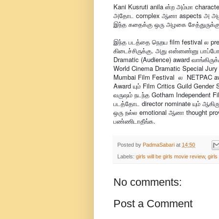
Kani Kusruti anila ன்ற அம்மா char
அதோட complex ஆனா aspects அ அழகா
இந்த கதைக்கு ஒரு அழகை சேத்துருக்க
இந்த படத்தை நெறய film festival ல pr
கிடைச்சிருக்கு. அது என்னண்னு பாப்ப
Dramatic (Audience) award வாங்கிருக்க
World Cinema Dramatic Special Jury 
Mumbai Film Festival ல NETPAC awar
Award யும் Film Critics Guild Gender 
வருஷம் நடந்த Gotham Independent Fi
படத்தோட director nominate யும் ஆகிரு
ஒரு நல்ல emotional ஆனா thought pro
பண்ணிடாதீங்க.
Posted by
PadmaSabari
at
14:50
Labels:
girls will be girls movie review
,
girls
No comments:
Post a Comment