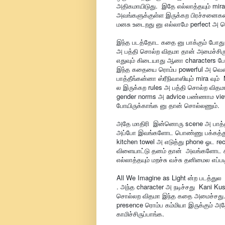
அதிகமாயிடுது. இதே எல்லாத்தயும் mir
அவங்களுக்குள்ள இருக்கற பிரச்சனைக
மனசு உடைறது னு எல்லாமே perfect அ க
இந்த படத்தோட கதை னு பாக்கும் போது ர
அ பத்தி சொல்ற விதமா தான் அமைச்சிர
எதுவும் கிடையாது ஆனா characters பேச
இந்த கதையை ரொம்ப powerful அ வெளி 
பாத்தீங்கன்னா ஸ்ரீநிவாஸியும் mira வும்
ல இருக்கற rules அ பத்தி சொல்ற விதம
gender norms அ advice பண்ணாம viewe
போயிருக்காங்க னு தான் சொல்லணும்.
அதே மாதிரி இன்னொரு scene அ பாத்தீ
அப்போ இவங்களோட பொண்ணு பக்கத்துல 
kitchen towel அ எடுத்து phone ஓட rec
விளையாட்டு தனம் தான் அவங்களோட ச
எல்லாத்தயும் மறச்சு வச்சு தனிமைல எப்ப
All We Imagine as Light ன்ற படத்து
. அந்த character அ நடிச்சது Kani K
சொல்லற விதமா இந்த கதை அமைச்சது.
presence ரொம்ப கம்மியா இருக்கும் அ
காமிச்சிருப்பாங்க.