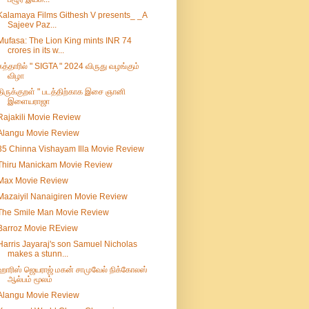
Kalamaya Films Githesh V presents_ _A
Sajeev Paz...
Mufasa: The Lion King mints INR 74
crores in its w...
கத்தாரில் " SIGTA " 2024 விருது வழங்கும்
விழா
திருக்குறள் " படத்திற்காக இசை ஞானி
இளையராஜா
Rajakili Movie Review
Alangu Movie Review
35 Chinna Vishayam Illa Movie Review
Thiru Manickam Movie Review
Max Movie Review
Mazaiyil Nanaigiren Movie Review
The Smile Man Movie Review
Barroz Movie REview
Harris Jayaraj's son Samuel Nicholas
makes a stunn...
ஹாரிஸ் ஜெயராஜ் மகன் சாமுவேல் நிக்கோலஸ்
ஆல்பம் மூலம்
Alangu Movie Review