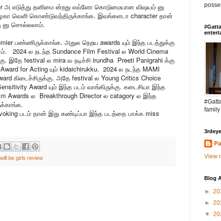
posses
acter அ எடுத்து தனிமை ன்றது எவ்ளோ கொடுமையான விஷயம் னு
 வெளி கொண்டுவந்திருக்காங்க. இவங்களடா character தான்
ு னு சொல்லலாம்.
#Gatta
entert
emier பண்ணிருக்காங்க. அதுல நெறய awards யும் இந்த படத்துக்கு
ோம். 2024 ல நடந்த Sundance Film Festival ல World Cinema
ு. இதே festival ல mira வ நடிச்சி irundha Preeti Panigrahi க்கு
Award for Acting யும் kidaichirukku. 2024 ல நடந்த MAMI
d கிடைச்சிருக்கு. அதே festival ல Young Critics Choice
Sensitivity Award யும் இந்த படம் வாங்கிருக்கு. கடைசியா இந்த
lm Awards ல Breakthrough Director ல catagory ல இந்த
#Gatta
க்காங்க.
family
voking படம் தான் இது கண்டிப்பா இந்த படத்தை பாக்க miss
3rdeye
Pa
View m
 will be girls review
Blog A
►
20
►
20
▼
20