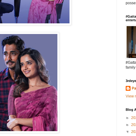
posses
#Gatta
entert
#Gatta
family
3rdeye
Pa
View m
Blog A
►
20
►
20
▼
20