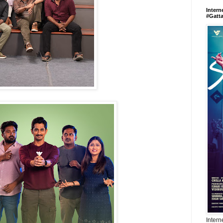
Intern
#Gatt
Intern