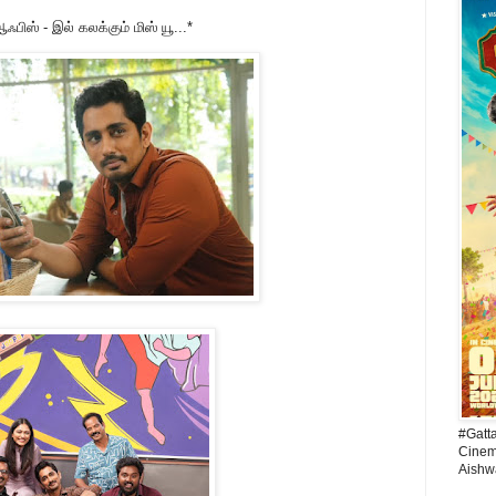
ிஸ் - இல் கலக்கும் மிஸ் யூ...*
#Gatt
Cinema
Aishw