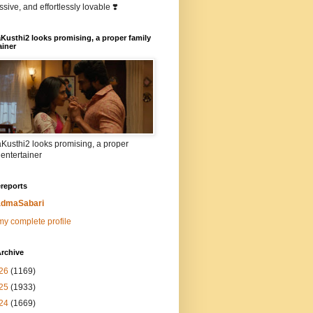
sive, and effortlessly lovable ❣️
Kusthi2 looks promising, a proper family
ainer
Kusthi2 looks promising, a proper
 entertainer
reports
dmaSabari
y complete profile
rchive
26
(1169)
25
(1933)
24
(1669)