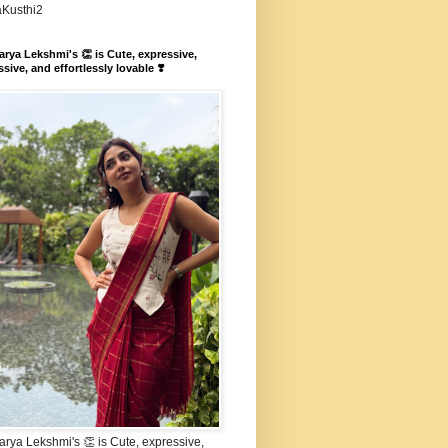
aKusthi2
rya Lekshmi's 👏 is Cute, expressive,
sive, and effortlessly lovable ❣️
rya Lekshmi's 👏 is Cute, expressive,