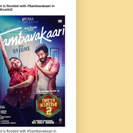
et is flooded with #Sambavakaari in
aKusthi2
et is flooded with #Sambavakaari in