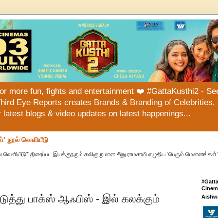
or more fun, fights and entertainment ❤️ #GattaKusthi2 - See
hird Eye Reports creates Brands & Branding of Celebrities, 
or latest blogs & video updates on latest happenings...
்’ நூல் வெளியீடு
் வெளியீடு* திரைப்பட இயக்குநரும் கவிஞருமான சீனு ராமசாமி எழுதிய ‘பெரும் மௌனங்கள்’ 
#Gatt
Cinema
்து பாக்ஸ் ஆஃபிஸ் - இல் கலக்கும்
Aishw