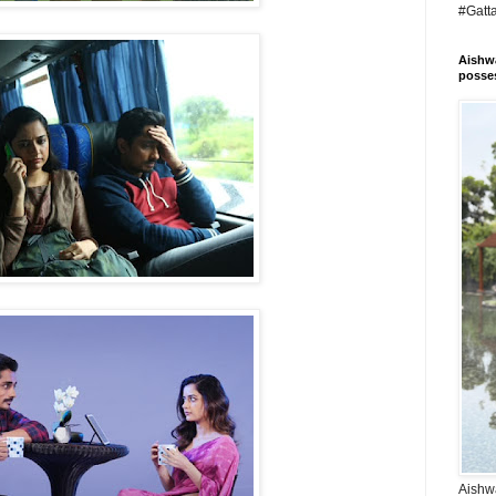
#Gatt
Aishwa
posses
Aishwa