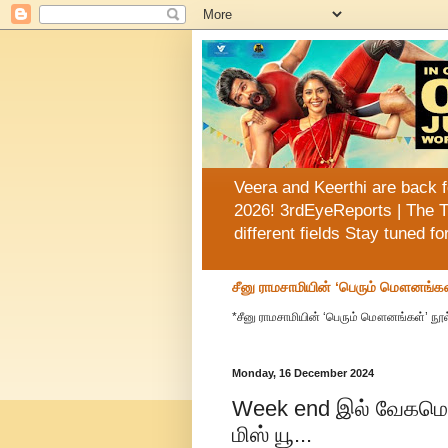
Veera and Keerthi are back f
2026! 3rdEyeReports | The T
different fields Stay tuned f
சீனு ராமசாமியின் ‘பெரும் மௌனங்கள
*சீனு ராமசாமியின் ‘பெரும் மௌனங்கள்’ நூல
Monday, 16 December 2024
Week end இல் வேகமெடுத
மிஸ் யூ...