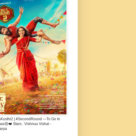
aKusthi2 | #SecondRound —To Go In
s😍❤️ Stars : Vishnuu Vishal -
arya