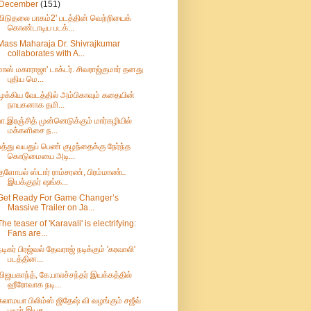
December
(151)
விடுதலை பாகம்2' படத்தின் வெற்றியைக்
கொண்டாடிய படக்...
Mass Maharaja Dr. Shivrajkumar
collaborates with A...
மாஸ் மகாராஜா' டாக்டர். சிவராஜ்குமார் தனது
புதிய மெ...
முக்கிய வேடத்தில் அம்பிகாவும் கதையின்
நாயகனாக தமி...
பா.இரஞ்சித் முன்னெடுக்கும் மார்கழியில்
மக்களிசை ந...
பத்து வயதுப் பெண் குழந்தைக்கு நேர்ந்த
கொடுமையை அடி...
குளோபல் ஸ்டார் ராம்சரண், பிரம்மாண்ட
இயக்குநர் ஷங்க...
Get Ready For Game Changer’s
Massive Trailer on Ja...
The teaser of 'Karavali' is electrifying:
Fans are...
நடிகர் பிரஜ்வல் தேவராஜ் நடிக்கும் 'கரவாலி'
படத்தின...
விஜயகாந்த், கே.பாலச்சந்தர் இயக்கத்தில்
ஹீரோவாக நடி...
கலாமயா பிலிம்ஸ் ஜிதேஷ் வி வழங்கும் சஜீவ்
பழூர் இயக...