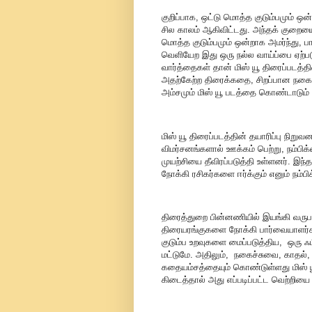
குறிப்பாக, ஒட்டு மொத்த குடும்பமும் ஒன
சில காலம் ஆகிவிட்டது. அந்தக் குறையை ந
மொத்த குடும்பமும் ஒன்றாக அமர்ந்து, பார்
வெளியேற இது ஒரு நல்ல வாய்ப்பை ஏற்படுத
வார்த்தைகள் தான் மிஸ் யூ திரைப்படத்
அதற்கேற்ற திரைக்கதை, சிறப்பான ந
அம்சமும் மிஸ் யூ படத்தை கொண்டாடும
மிஸ் யூ திரைப்படத்தின் தயாரிப்பு நி
விமர்சனங்களால் ஊக்கம் பெற்று, நம்பிக
முயற்சியை தீவிரப்படுத்தி உள்ளனர். இந
நோக்கி ரசிகர்களை ஈர்க்கும் எனும் நம
திரைத்துறை பின்னணியில் இயங்கி வருபவ
திரையரங்குகளை நோக்கி பார்வையாளர்க
குடும்ப உறவுகளை மைப்படுத்திய, ஒரு ஃபீ
மட்டுமே. அதிலும், நகைச்சுவை, காதல்,
கதையம்சத்தையும் கொண்டுள்ளது மிஸ் யூ 
கிடைத்தால் அது எப்படிப்பட்ட வெற்றியை