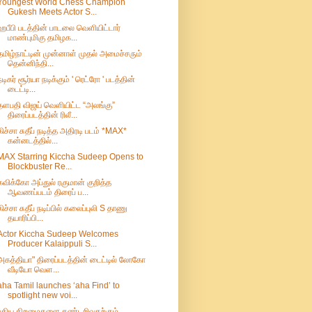
Youngest World Chess Champion
Gukesh Meets Actor S...
ஹபீபி படத்தின் பாடலை வெளியிட்டார்
மாண்புமிகு தமிழக...
தமிழ்நாட்டின் முன்னாள் முதல் அமைச்சரும்
தென்னிந்தி...
நடிகர் சூர்யா நடிக்கும் ' ரெட்ரோ ' படத்தின்
டைட்டி...
தளபதி விஜய் வெளியிட்ட “அலங்கு”
திரைப்படத்தின் ரிலீ...
கிச்சா சுதீப் நடித்த அதிரடி படம் *MAX*
கன்னடத்தில்...
MAX Starring Kiccha Sudeep Opens to
Blockbuster Re...
கவிக்கோ அப்துல் ரகுமான் குறித்த
ஆவணப்படம் திரைப் ப...
கிச்சா சுதீப் நடிப்பில் கலைப்புலி S தாணு
தயாரிப்பி...
Actor Kiccha Sudeep Welcomes
Producer Kalaippuli S...
அகத்தியா" திரைப்படத்தின் டைட்டில் லோகோ
வீடியோ வெள...
aha Tamil launches ‘aha Find’ to
spotlight new voi...
புதிய‌ திறமைகளை கண்டறிவதற்கும்,