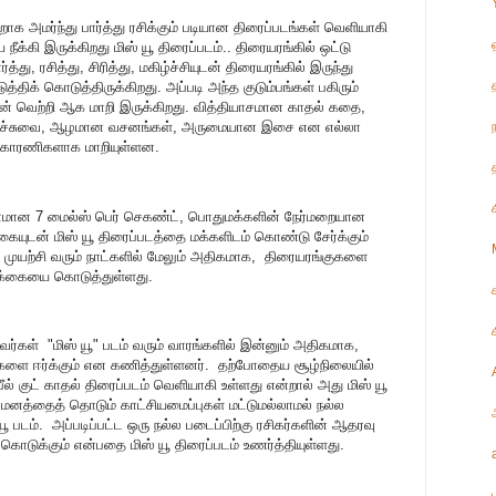
்றாக அமர்ந்து பார்த்து ரசிக்கும் படியான திரைப்படங்கள் வெளியாகி
ீக்கி இருக்கிறது மிஸ் யூ திரைப்படம்.. திரையரங்கில் ஒட்டு
த்து, ரசித்து, சிரித்து, மகிழ்ச்சியுடன் திரையரங்கில் இருந்து
்திக் கொடுத்திருக்கிறது. அப்படி அந்த குடும்பங்கள் பகிரும்
தின் வெற்றி ஆக மாறி இருக்கிறது. வித்தியாசமான காதல் கதை,
கைச்சுவை, ஆழமான வசனங்கள், அருமையான இசை என எல்லா
் காரணிகளாக மாறியுள்ளன.
றுவனமான 7 மைல்ஸ் பெர் செகண்ட், பொதுமக்களின் நேர்மறையான
்கையுடன் மிஸ் யூ திரைப்படத்தை மக்களிடம் கொண்டு சேர்க்கும்
்த முயற்சி வரும் நாட்களில் மேலும் அதிகமாக, திரையரங்குகளை
்பிக்கையை கொடுத்துள்ளது.
ர்கள் "மிஸ் யூ" படம் வரும் வாரங்களில் இன்னும் அதிகமாக,
ளை ஈர்க்கும் என கணித்துள்ளனர். தற்போதைய சூழ்நிலையில்
ல் குட் காதல் திரைப்படம் வெளியாகி உள்ளது என்றால் அது மிஸ் யூ
 மனத்தைத் தொடும் காட்சியமைப்புகள் மட்டுமல்லாமல் நல்ல
படம். அப்படிப்பட்ட ஒரு நல்ல படைப்பிற்கு ரசிகர்களின் ஆதரவு
 கொடுக்கும் என்பதை மிஸ் யூ திரைப்படம் உணர்த்தியுள்ளது.