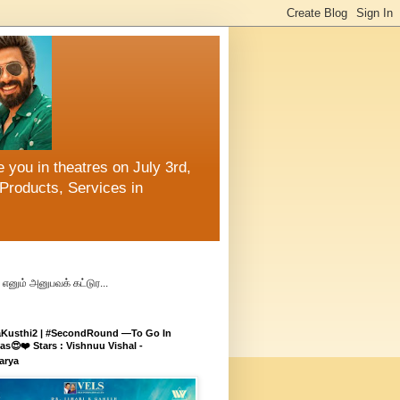
 you in theatres on July 3rd,
Products, Services in
எனும் அனுபவக் கட்டுர...
aKusthi2 | #SecondRound —To Go In
s😍❤️ Stars : Vishnuu Vishal -
arya