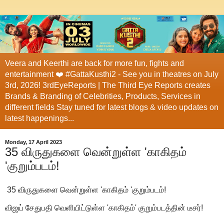
Veera and Keerthi are back for more fun, fights and
entertainment ❤️ #GattaKusthi2 - See you in theatres on July
3rd, 2026! 3rdEyeReports | The Third Eye Reports creates
Brands & Branding of Celebrities, Products, Services in
different fields Stay tuned for latest blogs & video updates on
latest happenings...
Monday, 17 April 2023
35 விருதுகளை வென்றுள்ள 'காகிதம்
'குறும்படம்!
35 விருதுகளை வென்றுள்ள 'காகிதம் 'குறும்படம்!
விஜய் சேதுபதி வெளியிட்டுள்ள 'காகிதம்' குறும்படத்தின் டீசர்!