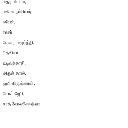
மதுர் மிட்டல்,
மகிமா நம்பியார்,
நரேன்,
நாசர்,
வேல ராமமூர்த்தி,
ரித்விகா,
வடிவுக்கரசி,
அருள் தாஸ்,
ஹரி கிருஷ்ணன்,
யோக் ஜேபி,
சரத் ​​லோஹிதாஷ்வா