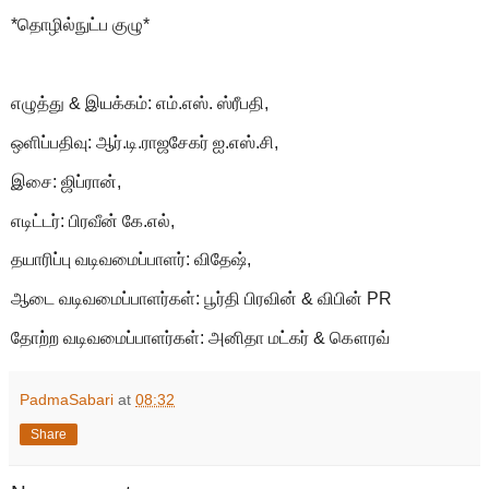
*தொழில்நுட்ப குழு*
எழுத்து & இயக்கம்: எம்.எஸ். ஸ்ரீபதி,
ஒளிப்பதிவு: ஆர்.டி.ராஜசேகர் ஐ.எஸ்.சி,
இசை: ஜிப்ரான்,
எடிட்டர்: பிரவீன் கே.எல்,
தயாரிப்பு வடிவமைப்பாளர்: விதேஷ்,
ஆடை வடிவமைப்பாளர்கள்: பூர்தி பிரவின் & விபின் PR
தோற்ற வடிவமைப்பாளர்கள்: அனிதா மட்கர் & கௌரவ்
PadmaSabari
at
08:32
Share