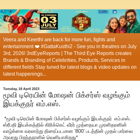
Veera and Keerthi are back for more fun, fights and
entertainment ❤️ #GattaKusthi2 - See you in theatres on July
3rd, 2026! 3rdEyeReports | The Third Eye Reports creates
Brands & Branding of Celebrities, Products, Services in
different fields Stay tuned for latest blogs & video updates on
latest happenings...
Tuesday, 18 April 2023
மூவி டிரெயின் மோஷன் பிக்சர்ஸ் வழங்கும்
இயக்குநர் எம்.எஸ்.
*மூவி டிரெயின் மோஷன் பிக்சர்ஸ் வழங்கும் இயக்குநர் எம்.எஸ்.
ஸ்ரீபதி இயக்கத்தில் கிரிக்கெட் வீரர் முத்தையா முரளிதரனின்
வாழ்க்கை வரலாற்று திரைப்படமான '800' படத்தின் முதல் பார்வை
அவரது பிறந்தநாளில் வெளியாகிறது*