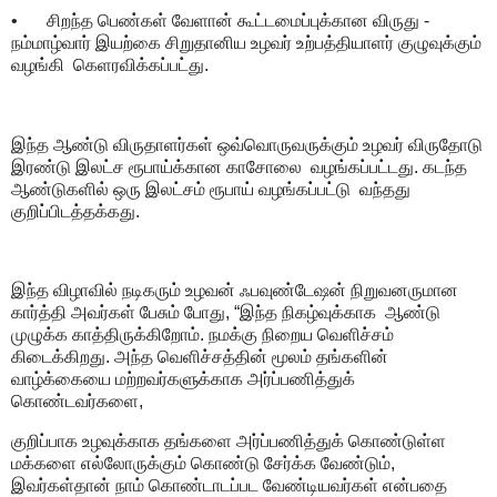
•
சிறந்த பெண்கள் வேளான் கூட்டமைப்புக்கான விருது -
நம்மாழ்வார் இயற்கை சிறுதானிய உழவர் உற்பத்தியாளர் குழுவுக்கும்
வழங்கி கெளரவிக்கப்பட்து.
இந்த ஆண்டு விருதாளர்கள் ஒவ்வொருவருக்கும் உழவர் விருதோடு
இரண்டு இலட்ச ரூபாய்க்கான காசோலை வழங்கப்பட்டது. கடந்த
ஆண்டுகளில் ஒரு இலட்சம் ரூபாய் வழங்கப்பட்டு வந்தது
குறிப்பிடத்தக்கது.
இந்த விழாவில் நடிகரும் உழவன் ஃபவுண்டேஷன் நிறுவனருமான
கார்த்தி அவர்கள் பேசும் போது, “இந்த நிகழ்வுக்காக ஆண்டு
முழுக்க காத்திருக்கிறோம். நமக்கு நிறைய வெளிச்சம்
கிடைக்கிறது. அந்த வெளிச்சத்தின் மூலம் தங்களின்
வாழ்க்கையை மற்றவர்களுக்காக அர்ப்பணித்துக்
கொண்டவர்களை,
குறிப்பாக உழவுக்காக தங்களை அர்ப்பணித்துக் கொண்டுள்ள
மக்களை எல்லோருக்கும் கொண்டு சேர்க்க வேண்டும்,
இவர்கள்தான் நாம் கொண்டாடப்பட வேண்டியவர்கள் என்பதை