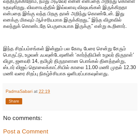
வந்திருக்கிறோம், நமது அடிவேர் என்ன என்பதை அறிந்து கொள்ள
உதவுகிறது. விவசாயத்தில் இவ்வளவு விஷயங்கள் இருக்கிறதா
என்பதை இங்கு வந்த பிறகு தான் அறிந்து கொண்டேன். இது
எனக்கு மிகவும் ஆச்சரியமாக இருக்கிறது," இந்த விழாவில்
கலந்துக் கொண்டதே பெருமையாக இருக்கு" என்று கூறினார்.
இந்த சிறப்பம்சங்கள் இன்னும் பல கோடி பேரை சென்று சேரும்
பொருட்டு, உழவன் ஃபவுன்டேஷனின் ‘கார்த்தியின் உழவர் திருநாள்’
விழா, ஜனவரி 14, தமிழர் திருநாளான பொங்கல் தினத்தன்று,
ஸ்டார் விஜய் தொலைக்காட்சியில் காலை 11.00 மணி முதல் 12.30
மணி வரை சிறப்பு நிகழ்ச்சியாக ஒளிபரப்பாகவுள்ளது.
PadmaSabari
at
22:19
Share
No comments:
Post a Comment