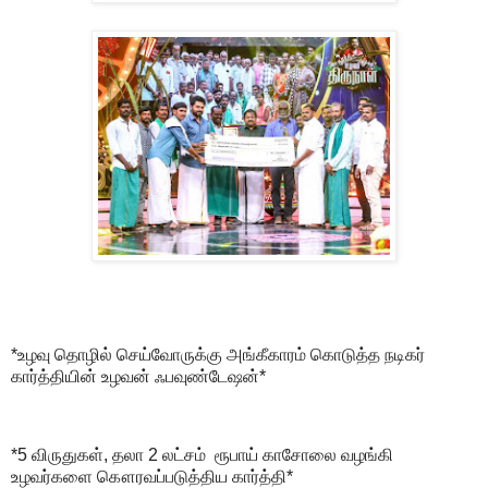
*உழவு தொழில் செய்வோருக்கு அங்கீகாரம் கொடுத்த நடிகர்
கார்த்தியின் உழவன் ஃபவுண்டேஷன்*
*5 விருதுகள், தலா 2 லட்சம் ரூபாய் காசோலை வழங்கி
உழவர்களை கௌரவப்படுத்திய கார்த்தி*